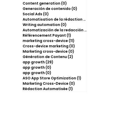
Content generation
(0)
0 post
Generación de contenido
(0)
0 post
Social Ads
(0)
0 post
Automatisation de la rédaction
(2)
2 posts
Writing automation
(0)
0 post
Automatización de la redacción
(0)
0 post
Référencement Payant
(1)
1 post
marketing cross-device
(11)
11 posts
Cross-device marketing
(0)
0 post
Marketing cross-device
(0)
0 post
Génération de Contenu
(2)
2 posts
app growth
(29)
29 posts
app growth
(0)
0 post
app growth
(0)
0 post
ASO App Store Optimization
(1)
1 post
Marketing Cross-Device
(0)
0 post
Rédaction Automatisée
(1)
1 post