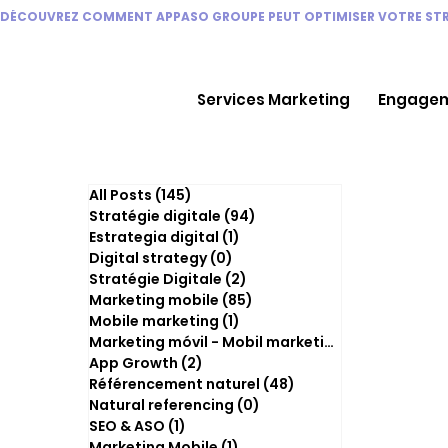
DÉCOUVREZ COMMENT APPASO GROUPE PEUT OPTIMISER VOTRE STRA
Services Marketing
Engagem
All Posts
(145)
145 posts
Stratégie digitale
(94)
94 posts
Estrategia digital
(1)
1 post
Digital strategy
(0)
0 post
Stratégie Digitale
(2)
2 posts
Marketing mobile
(85)
85 posts
Mobile marketing
(1)
1 post
Marketing móvil - Mobil marketing
(0)
0 post
App Growth
(2)
2 posts
Référencement naturel
(48)
48 posts
Natural referencing
(0)
0 post
SEO & ASO
(1)
1 post
Marketing Mobile
(1)
1 post