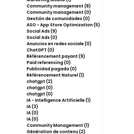
Community management
(8)
8 posts
Community management
(0)
0 post
Gestión de comunidades
(0)
0 post
ASO - App Store Optimization
(5)
5 posts
Social Ads
(9)
9 posts
Social Ads
(0)
0 post
Anuncios en redes sociale
(0)
0 post
ChatGPT
(0)
0 post
Référencement payant
(9)
9 posts
Paid referencing
(0)
0 post
Publicidad pagada
(0)
0 post
Référencement Naturel
(1)
1 post
chatgpt
(2)
2 posts
chatgpt
(0)
0 post
chatgpt
(0)
0 post
IA - Intelligence Artificielle
(1)
1 post
IA
(3)
3 posts
IA
(0)
0 post
IA
(0)
0 post
Community Management
(1)
1 post
Génération de contenu
(2)
2 posts