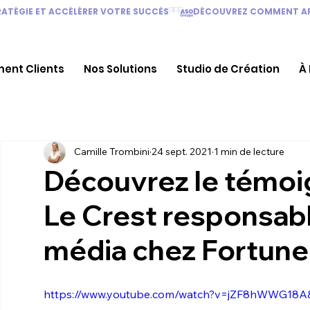
TÉGIE ET ACCÉLÉRER VOTRE SUCCÈS
ent Clients
Nos Solutions
Studio de Création
À
Camille Trombini
24 sept. 2021
1 min de lecture
Découvrez le témo
Le Crest responsabl
média chez Fortun
https://www.youtube.com/watch?v=jZF8hWWG18A