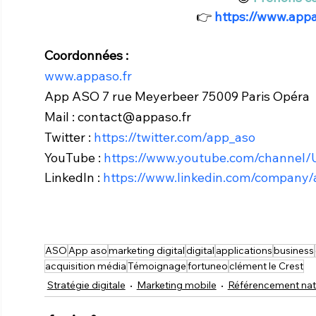
👉 
https://www.appa
Coordonnées :
www.appaso.fr
App ASO 7 rue Meyerbeer 75009 Paris Opéra
Mail : contact@appaso.fr
Twitter :
 https://twitter.com/app_aso
YouTube :
 https://www.youtube.com/channe
LinkedIn :
 https://www.linkedin.com/company/
ASO
App aso
marketing digital
digital
applications
business
acquisition média
Témoignage
fortuneo
clément le Crest
Stratégie digitale
Marketing mobile
Référencement nat