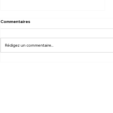
Commentaires
Rédigez un commentaire...
Comment developper une stratégie App
Growth efficace dans le secteur de la
Banque/Finance ?