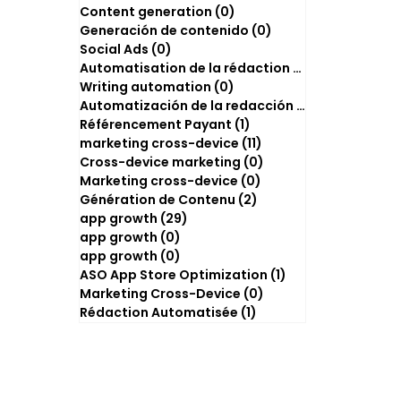
Content generation
(0)
0 post
Generación de contenido
(0)
0 post
Social Ads
(0)
0 post
Automatisation de la rédaction
(2)
2 posts
Writing automation
(0)
0 post
Automatización de la redacción
(0)
0 post
Référencement Payant
(1)
1 post
marketing cross-device
(11)
11 posts
Cross-device marketing
(0)
0 post
Marketing cross-device
(0)
0 post
Génération de Contenu
(2)
2 posts
app growth
(29)
29 posts
app growth
(0)
0 post
app growth
(0)
0 post
ASO App Store Optimization
(1)
1 post
Marketing Cross-Device
(0)
0 post
Rédaction Automatisée
(1)
1 post