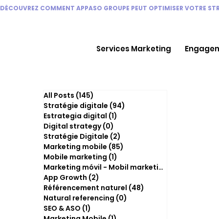
DÉCOUVREZ COMMENT APPASO GROUPE PEUT OPTIMISER VOTRE STRA
Services Marketing
Engagem
All Posts
(145)
145 posts
Stratégie digitale
(94)
94 posts
Estrategia digital
(1)
1 post
Digital strategy
(0)
0 post
Stratégie Digitale
(2)
2 posts
Marketing mobile
(85)
85 posts
Mobile marketing
(1)
1 post
Marketing móvil - Mobil marketing
(0)
0 post
App Growth
(2)
2 posts
Référencement naturel
(48)
48 posts
Natural referencing
(0)
0 post
SEO & ASO
(1)
1 post
Marketing Mobile
(1)
1 post