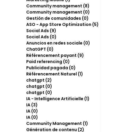
Community management
(8)
8 posts
Community management
(0)
0 post
Gestión de comunidades
(0)
0 post
ASO - App Store Optimization
(5)
5 posts
Social Ads
(9)
9 posts
Social Ads
(0)
0 post
Anuncios en redes sociale
(0)
0 post
ChatGPT
(0)
0 post
Référencement payant
(9)
9 posts
Paid referencing
(0)
0 post
Publicidad pagada
(0)
0 post
Référencement Naturel
(1)
1 post
chatgpt
(2)
2 posts
chatgpt
(0)
0 post
chatgpt
(0)
0 post
IA - Intelligence Artificielle
(1)
1 post
IA
(3)
3 posts
IA
(0)
0 post
IA
(0)
0 post
Community Management
(1)
1 post
Génération de contenu
(2)
2 posts