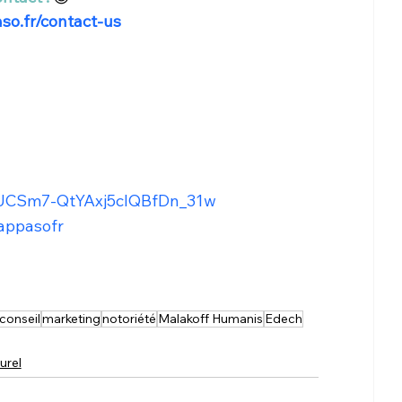
so.fr/contact-us
l/UCSm7-QtYAxj5cIQBfDn_31w
appasofr
conseil
marketing
notoriété
Malakoff Humanis
Edech
urel