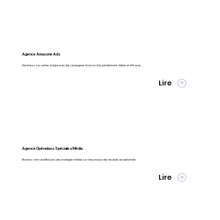
Agence Amazone Ads
Maximisez vos ventes en ligne avec des campagnes Amazon Ads parfaitement ciblées et efficaces.
Lire
Agence Opérations Spéciales Média
Boostez votre visibilité avec des stratégies médias sur mesure pour des résultats exceptionnels.
Lire