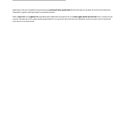
promouvoir votre application
Apple Search Ads est une plateforme puissante pour
directement dans les résultats de recherche de l’App Store.
Cependant, sa gestion optimale requiert une expertise pointue.
AppASO
Agence ASA
campagnes Apple Search Ads !
Faites d’
votre
spécialisée dans l'élaboration et la gestion de vos
Nous connaissons par
cœur les mécanismes à forte valeur ajoutée qui permettent à vos annonces de toucher les bons utilisateurs, au bon moment, tout en maximisant
votre retour sur investissement.