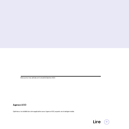
Découvrez nos articles en Conseil & Gestion ASO :
Agence ASO
Optimisez la visibilité de votre application avec Agence ASO, experts en stratégie mobile.
Lire