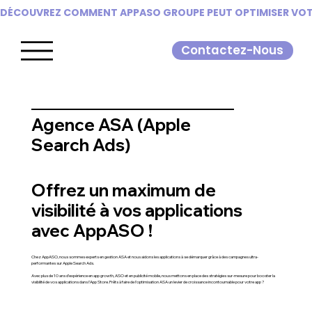
DÉCOUVREZ COMMENT APPASO GROUPE PEUT OPTIMISER VOTR
Contactez-Nous
Agence ASA (Apple
Search Ads)
Offrez un maximum de
visibilité à vos applications
avec AppASO !
Chez AppASO, nous sommes experts en gestion ASA et nous aidons les applications à se démarquer grâce à des campagnes ultra-
performantes sur Apple Search Ads.
Avec plus de 10 ans d’expérience en app growth, ASO et en publicité mobile, nous mettons en place des stratégies sur-mesure pour booster la
visibilité de vos applications dans l’App Store. Prêts à faire de l’optimisation ASA un levier de croissance incontournable pour votre app ?