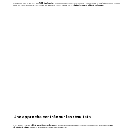
Avec plus de 10 ans d’expérience dans
l’ASO, l’App Growth
et le marketing digital, nous avons une maîtrise totale de l’écosystème
ASA.
Que vous cherchiez à
lancer une nouvelle application ou à booster une application existante, nous avons les
solutions les plus adaptées à vos besoins.
Une approche centrée sur les résultats
Notre objectif est simple :
obtenir les meilleures performances
possibles pour vos campagnes. Nous utilisons des outils d'analyse avancés et
des
stratégies de pointe
pour garantir des résultats mesurables et un ROI optimal.