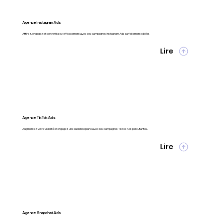
Agence Instagram Ads
Attirez, engagez et convertissez efficacement avec des campagnes Instagram Ads parfaitement ciblées.
Lire
Agence TikTok Ads
Augmentez votre visibilité et engagez une audience jeune avec des campagnes TikTok Ads percutantes.
Lire
Agence Snapchat Ads