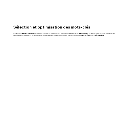
Sélection et optimisation des mots-clés
Le cœur de l'
optimisation ASA
repose sur le choix des bons mots-clés. Grâce à notre expertise en
App Growth
et en
ASO,
nous sélectionnons des mots-
clés pertinents, alignés avec les tendances de recherche des utilisateurs sur l’App Store, tout en assurant
un CPC (coût par clic) compétitif.