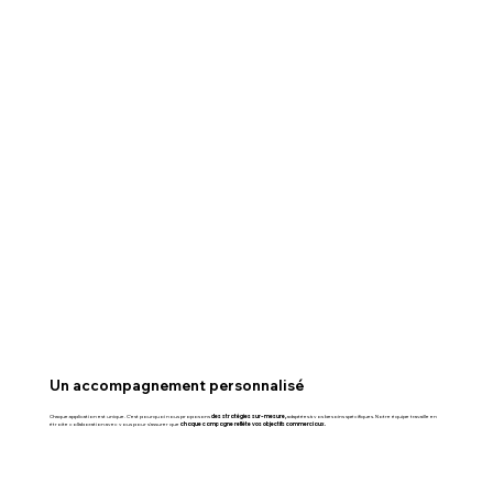
Un accompagnement personnalisé
Chaque application est unique. C'est pourquoi nous proposons
des stratégies sur-mesure,
adaptées à vos besoins spécifiques. Notre équipe travaille en
étroite collaboration avec vous pour s'assurer que
chaque campagne reflète vos objectifs commerciaux.