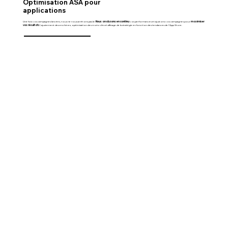
Optimisation ASA pour
applications
Une fois vos campagnes lancées, nous ne nous arrêtons pas là !
Nous analysons en continu
vos performances et ajustons vos campagnes pour
maximiser
vos résultats :
ajustement des enchères, optimisation des mots-clés et affinage de la stratégie en fonction des tendances de l’App Store.