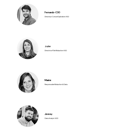
Fernando - COO
Directeur Conseil Opération ASO
Julie
Directrice Pôle Rédaction ASO
Marine
Responsable Rédaction & Data
Jeremy
Data Analyst ASO