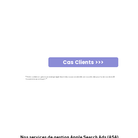
Cas Clients >>>
❞ Petite confidence : grâce à une stratégie Apple Search Ads, nous avons identifié une nouvelle cible pour l’un de nos clients 😉
Vous aimeriez savoir lequel ? ❞
Nos services de gestion Apple Search Ads (ASA)