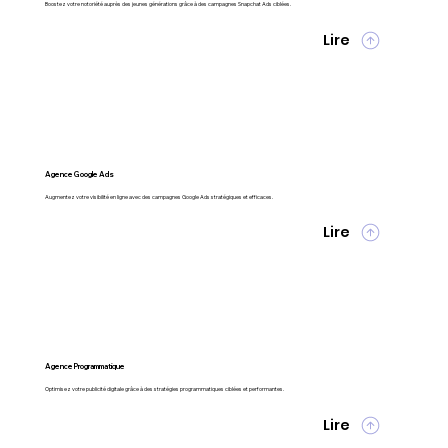
Boostez votre notoriété auprès des jeunes générations grâce à des campagnes Snapchat Ads ciblées.
Lire
Agence Google Ads
Augmentez votre visibilité en ligne avec des campagnes Google Ads stratégiques et efficaces.
Lire
Agence Programmatique
Optimisez votre publicité digitale grâce à des stratégies programmatiques ciblées et performantes.
Lire