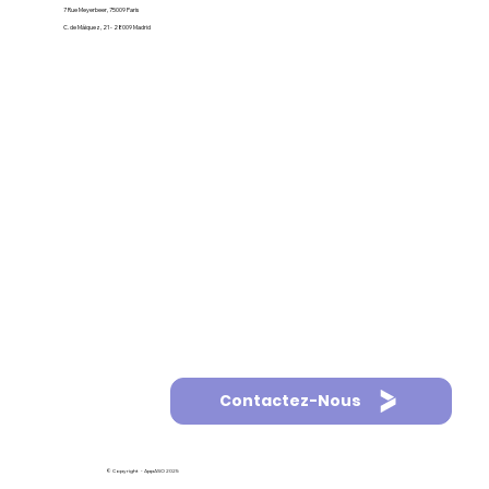
7 Rue Meyerbeer, 75009 Paris
C. de Máiquez, 21 - 28009 Madrid
Contactez-Nous
© Copyright - AppASO 2025