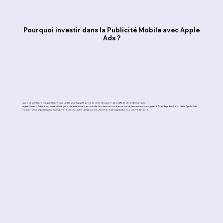
Pourquoi investir dans la Publicité Mobile avec Apple
Ads ?
Avec des millions d’applications disponibles sur l’App Store, il devient de plus en plus difficile de se démarquer.
Apple Search Ads est un canal privilégié pour atteindre votre audience dans un environnement hautement compétitif. Avec la publicité mobile Apple Ads,
vos annonces apparaissent au moment précis où les utilisateurs recherchent des applications comme la vôtre.