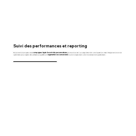
Suivi des performances et reporting
Nous mettons en place des
campagnes Apple Search Ads personnalisées,
en fonction de vos objectifs et de votre audience cible. Chaque annonce est
optimisée pour capter des utilisateurs qualifiés et
augmenter vos conversions
tout en respectant votre investissement publicitaire.