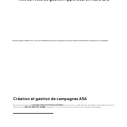
En tant qu’agence dédiée, nous couvrons l’intégralité du processus de gestion ASA, de la création à l’optimisation continue de vos campagnes :
Création et gestion de campagnes ASA
Nous mettons en place des
campagnes Apple Search Ads personnalisées,
en fonction de vos objectifs et de votre audience cible. Chaque annonce est
optimisée pour
capter des utilisateurs qualifiés
et augmenter vos conversions tout en respectant votre investissement publicitaire.