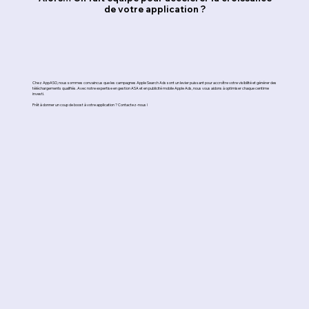
de votre application ?
Chez AppASO, nous sommes convaincus que les campagnes Apple Search Ads sont un levier puissant pour accroître votre visibilité et générer des
téléchargements qualifiés. Avec notre expertise en gestion ASA et en publicité mobile Apple Ads, nous vous aidons à optimiser chaque centime
investi.
Prêt à donner un coup de boost à votre application ? Contactez-nous !