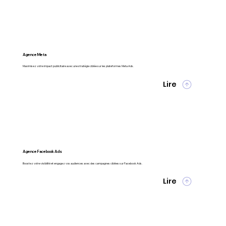
Agence Meta
Maximisez votre impact publicitaire avec une stratégie ciblée sur les plateformes Meta Ads.
Lire
Agence Facebook Ads
Boostez votre visibilité et engagez vos audiences avec des campagnes ciblées sur Facebook Ads.
Lire