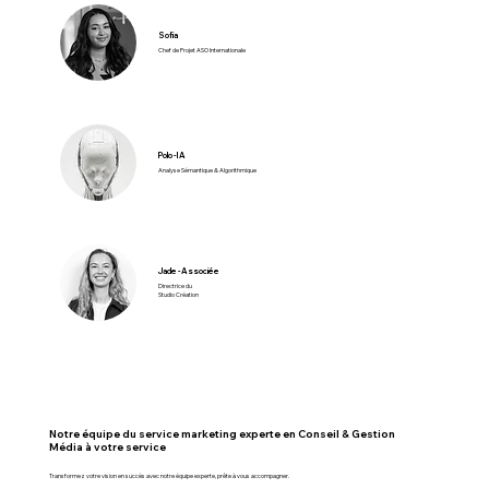
Sofia
Chef de Projet ASO Internationale
Polo - IA
Analyse Sémantique & Algorithmique
Jade - Associée
Directrice du
Studio Création
Notre équipe du service marketing experte en Conseil & Gestion
Média à votre service
Transformez votre vision en succès avec notre équipe experte, prête à vous accompagner.