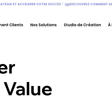
TÉGIE ET ACCÉLÉRER VOTRE SUCCÈS
ent Clients
Nos Solutions
Studio de Création
À
er
 Value