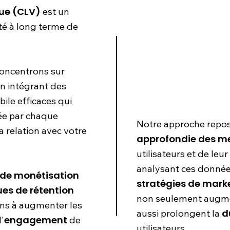
lue (CLV)
est un
ité à long terme de
oncentrons sur
n intégrant des
ile efficaces qui
ée par chaque
Notre approche repos
a relation avec votre
approfondie des m
utilisateurs et de le
analysant ces donné
 de monétisation
stratégies de mark
es de rétention
non seulement augm
ns à augmenter les
d
aussi prolongent la
engagement
'
de
utilisateurs.