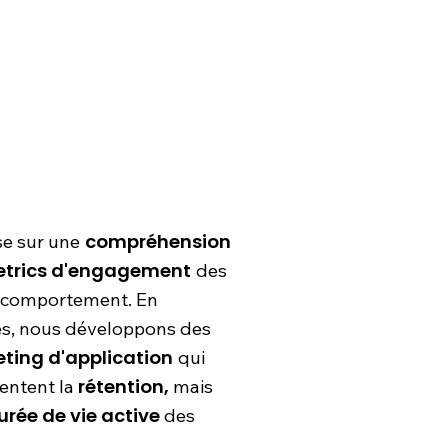
compréhension
e sur une
etrics d'engagement
des
ur comportement. En
es, nous développons des
eting d'application
qui
rétention,
entent la
mais
urée de vie active
des