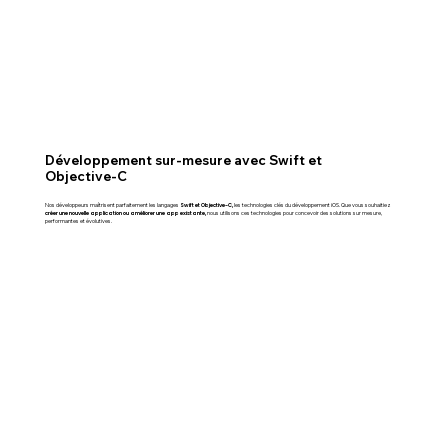
Développement sur-mesure avec Swift et
Objective-C
Swift et Objective-C,
Nos développeurs maîtrisent parfaitement les langages
les technologies clés du développement iOS. Que vous souhaitiez
créer une nouvelle application ou améliorer une app existante,
nous utilisons ces technologies pour concevoir des solutions sur mesure,
performantes et évolutives.