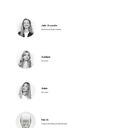
Jade - Associée
Directrice du Studio Création
Auréliane
DA Junior
Ambre
DA Junior
Polo - IA
Analyse Sémantique & Algorithmique