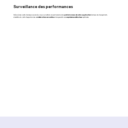
Surveillance des performances
performances de votre application
Grâce à des outils d'analyse avancés, nous surveillons en permanence les
(temps de chargement,
améliorations en continu
expérience utilisateur
stabilité, etc.) afin d’apporter des
et de garantir une
optimale.