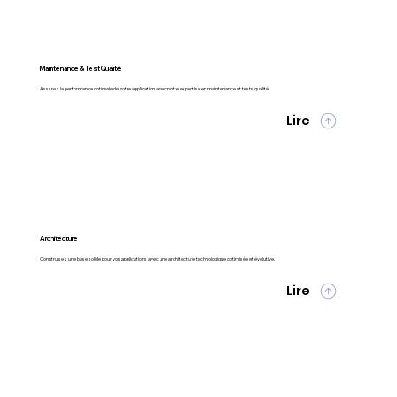
Maintenance & Test Qualité
Assurez la performance optimale de votre application avec notre expertise en maintenance et tests qualité.
Lire
Architecture
Construisez une base solide pour vos applications avec une architecture technologique optimisée et évolutive.
Lire