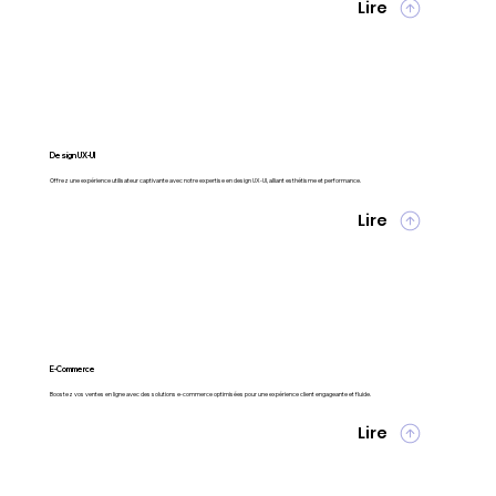
Lire
Design UX-UI
Offrez une expérience utilisateur captivante avec notre expertise en design UX-UI, alliant esthétisme et performance.
Lire
E-Commerce
Boostez vos ventes en ligne avec des solutions e-commerce optimisées pour une expérience client engageante et fluide.
Lire