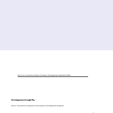
Découvrez nos articles en Solutions Techniques / Développement d'Application Mobiles :
Développement Google Play
Boostez votre présence mobile grâce à notre expertise en développement Google Play.