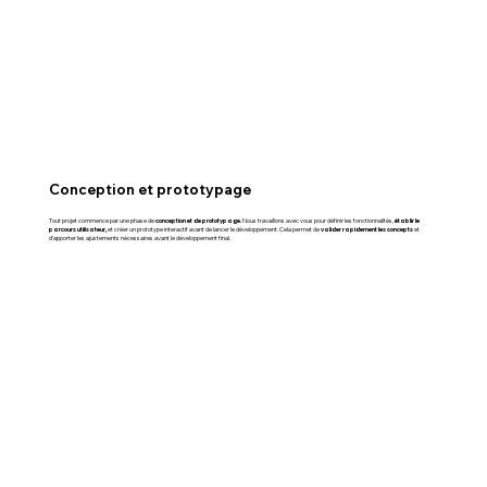
Conception et prototypage
conception et de prototypage.
établir le
Tout projet commence par une phase de
Nous travaillons avec vous pour définir les fonctionnalités,
parcours utilisateur,
valider rapidement les concepts
et créer un prototype interactif avant de lancer le développement. Cela permet de
et
d’apporter les ajustements nécessaires avant le développement final.