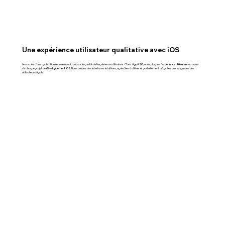
Une expérience utilisateur qualitative avec iOS
Le succès d'une application repose avant tout sur la qualité de l'expérience utilisateur. Chez
AppASO,
nous plaçons l’
expérience utilisateur
au cœur
de chaque projet de
développement iOS.
Nous créons des interfaces intuitives, agréables à utiliser et parfaitement adaptées aux exigences des
utilisateurs Apple.