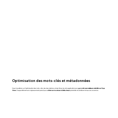
Optimisation des mots-clés et métadonnées
garantir une meilleure visibilité sur l’App
Nous travaillons sur l’optimisation des mots-clés, des descriptions, et des titres de votre application pour
Store.
attirer un maximum d’utilisateurs
Chaque élément est soigneusement pensé pour
potentiels et améliorer le taux de conversion.