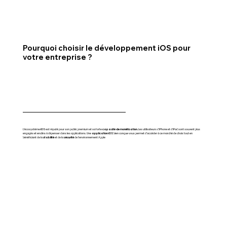
Pourquoi choisir le développement iOS pour
votre entreprise ?
L’écosystème
iOS
est réputé pour son public premium et sa forte
capacité de monétisation.
Les utilisateurs d'iPhone et d'iPad sont souvent plus
engagés et enclins à dépenser dans les applications. Une
application iOS
bien conçue vous permet d’accéder à ce marché de choix tout en
bénéficiant de la
stabilité
et de la
sécurité
de l'environnement Apple