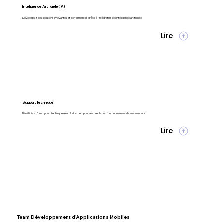
Intelligence Artificielle (IA)
Développez des solutions innovantes et performantes grâce à l'intégration de l'intelligence artificielle.
Lire
Support Technique
Bénéficiez d'un support technique réactif et expert pour assurer le bon fonctionnement de vos solutions.
Lire
Team Développement d'Applications Mobiles