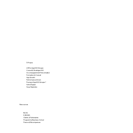
À Propos
L'Offre AppASO Groupe
Conseil & Stratégie ASO
Accompagnement Personnalisé
Formation & Conseil
App Growth
Performance Driven
Pourquoi AppASO Groupe ?
Notre Équipe
Nous Rejoindre
Ressources
BLOG
E-BOOKS
Clients & Partenaires
Programme Business School
Presse & Récompenses