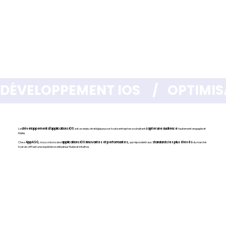
DÉVELOPPEMENT IOS    /   OPTIMISA
Le
développement d'applications iOS
est un enjeu stratégique pour toute entreprise souhaitant
capter une audience
hautement engagée et
fidèle.
Chez
AppASO,
nous créons des
applications iOS innovantes et performantes,
qui répondent aux
standards les plus élevés
du marché
tout en offrant une expérience utilisateur fluide et intuitive.