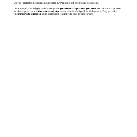
Une fois l'application développée, sa visibilité sur l'App Store est cruciale pour son succès.
Chez
AppASO,
nous intégrons des stratégies d'
optimisation ASO (App Store Optimization)
afin que votre application
se classe parmi les
premières dans les résultats
de recherche de l’App Store. Cela permet d’augmenter les
téléchargements organiques
et de maximiser la rentabilité de votre investissement.