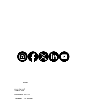
Contact
contact@appaso.fr
+33 1 85 09 61 23
7 Rue Meyerbeer, 75009 Paris
C. de Máiquez, 21 - 28009 Madrid