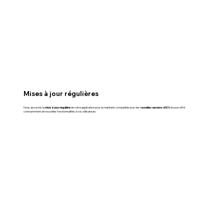
Mises à jour régulières
mise à jour régulière
ouvelles versions d’iOS
Nous assurons la
de votre application pour la maintenir compatible avec les n
et pour offrir
constamment de nouvelles fonctionnalités à vos utilisateurs.