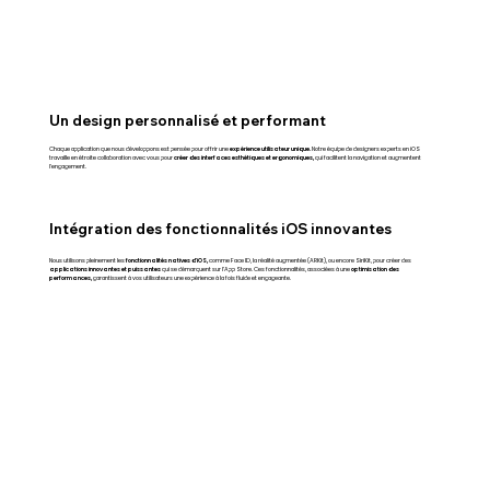
Un design personnalisé et performant
Chaque application que nous développons est pensée pour offrir une
expérience utilisateur unique.
Notre équipe de designers experts en iOS
travaille en étroite collaboration avec vous pour
créer des interfaces esthétiques et ergonomiques,
qui facilitent la navigation et augmentent
l'engagement.
Intégration des fonctionnalités iOS innovantes
Nous utilisons pleinement les
fonctionnalités natives d'iOS,
comme Face ID, la réalité augmentée (ARKit), ou encore SiriKit, pour créer des
applications innovantes et puissantes
qui se démarquent sur l’App Store. Ces fonctionnalités, associées à une
optimisation des
performances,
garantissent à vos utilisateurs une expérience à la fois fluide et engageante.