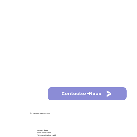
Contactez-Nous
© Copyright - AppASO 2025
Mention Légales
Politique de Cookies
Politique de Confidentialité