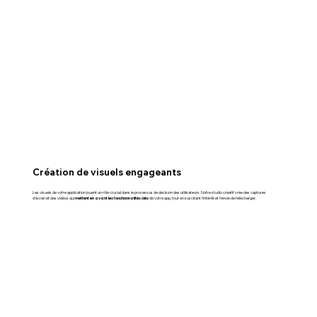
Création de visuels engageants
Les visuels de votre application jouent un rôle crucial dans le processus de décision des utilisateurs. Notre studio créatif crée des captures
mettent en avant les fonctionnalités clés
d'écran et des vidéos qui
de votre app, tout en suscitant l'intérêt et l'envie de télécharger.