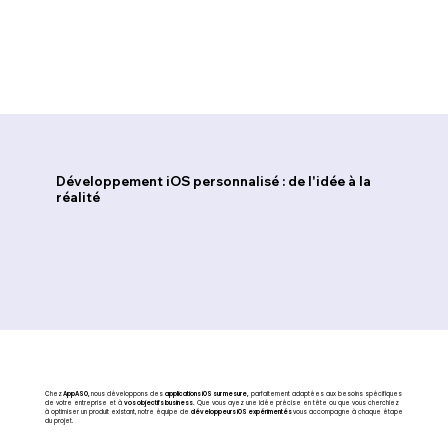
Développement iOS personnalisé : de l'idée à la
réalité
Chez
AppASO,
nous développons des
applications iOS sur mesure,
parfaitement adaptées aux besoins spécifiques
de votre entreprise et à
vos objectifs business.
Que vous ayez une idée précise en tête ou que vous cherchiez
à optimiser un produit existant, notre équipe de
développeurs iOS expérimentés
vous accompagne à chaque étape
du projet.