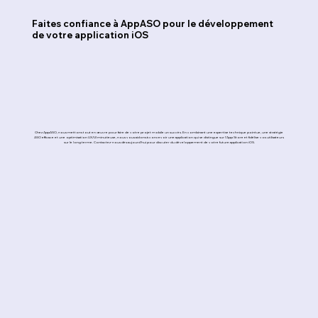
Faites confiance à AppASO pour le développement
de votre application iOS
Chez AppASO, nous mettons tout en œuvre pour faire de votre projet mobile un succès. En combinant une expertise technique pointue, une stratégie
ASO efficace et une optimisation UX/UI minutieuse, nous vous aidons à concevoir une application qui se distingue sur l’App Store et fidélise vos utilisateurs
sur le long terme. Contactez-nous dès aujourd'hui pour discuter du développement de votre future application iOS.