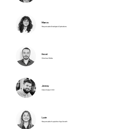
Maeva
Responsable Stratégie & Opérations
Hervé
Directeur Média
Jeremy
Data Analyst ASO
Lucie
Responsable Acquisition App Growth