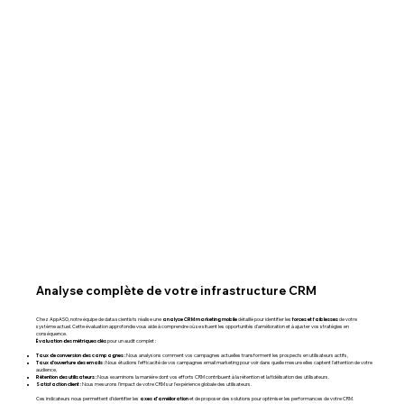
Analyse complète de votre infrastructure CRM
analyse CRM marketing mobile
forces et faiblesses
Chez AppASO, notre équipe de data scientists réalise une
détaillé pour identifier les
de votre
système actuel. Cette évaluation approfondie vous aide à comprendre où se situent les opportunités d'amélioration et à ajuster vos stratégies en
conséquence.
Évaluation des métriques clés
pour un audit complet :
Taux de conversion des campagnes :
Nous analysons comment vos campagnes actuelles transforment les prospects en utilisateurs actifs,
Taux d’ouverture des emails :
Nous étudions l'efficacité de vos campagnes email marketing pour voir dans quelle mesure elles captent l'attention de votre
audience,​
Rétention des utilisateurs :
Nous examinons la manière dont vos efforts CRM contribuent à la rétention et la fidélisation des utilisateurs.
Satisfaction client :
Nous mesurons l'impact de votre CRM sur l'expérience globale des utilisateurs.
axes d'amélioration
Ces indicateurs nous permettent d'identifier les
et de proposer des solutions pour optimiser les performances de votre CRM.