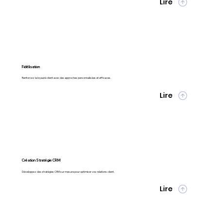
Lire
Fidélisation
Renforcez la loyauté client avec des approches personnalisées et efficaces.
Lire
Création Stratégie CRM
Développez des stratégies CRM sur mesure pour optimiser vos relations client.
Lire