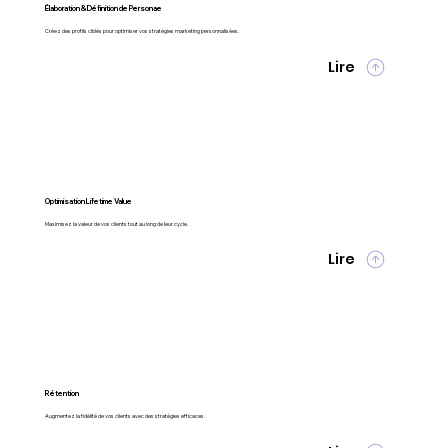
Élaboration & Définition de Personae
Créez des profils ciblés pour optimiser vos stratégies marketing personnalisées.
Lire
Optimisation Lifetime Value
Maximisez la valeur de vos clients tout au long de leur cycle.
Lire
Rétention
Augmentez la fidélité de vos clients avec des stratégies efficaces.