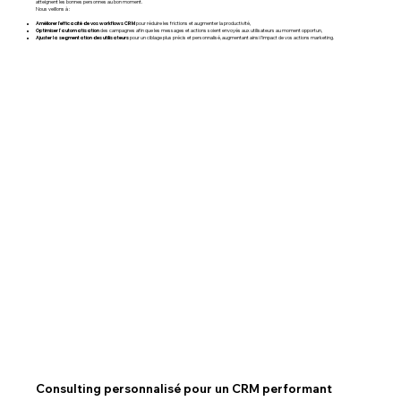
atteignent les bonnes personnes au bon moment.
Nous veillons à :
Améliorer l'efficacité de vos workflows CRM
pour réduire les frictions et augmenter la productivité,
Optimiser l'automatisation
des campagnes afin que les messages et actions soient envoyés aux utilisateurs au moment opportun,
Ajuster la segmentation des utilisateurs
pour un ciblage plus précis et personnalisé, augmentant ainsi l'impact de vos actions marketing.
Consulting personnalisé pour un CRM performant