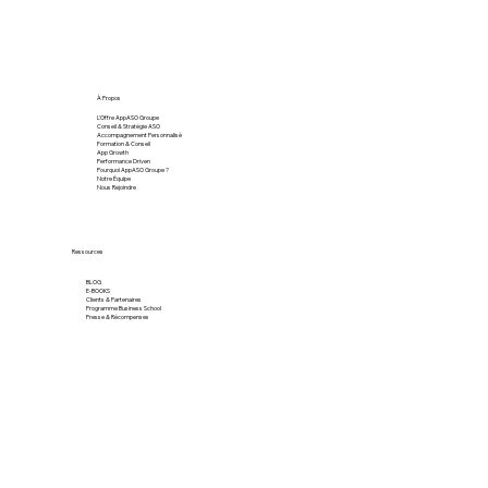
À Propos
L'Offre AppASO Groupe
Conseil & Stratégie ASO
Accompagnement Personnalisé
Formation & Conseil
App Growth
Performance Driven
Pourquoi AppASO Groupe ?
Notre Équipe
Nous Rejoindre
Ressources
BLOG
E-BOOKS
Clients & Partenaires
Programme Business School
Presse & Récompenses