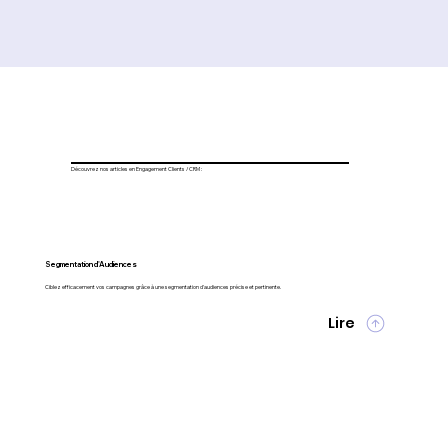
Découvrez nos articles en Engagement Clients / CRM :
Segmentation d'Audiences
Ciblez efficacement vos campagnes grâce à une segmentation d'audiences précise et pertinente.
Lire