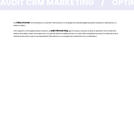
AUDIT CRM MARKETING    /    OPTI
Un
CRM performant
est essentiel pour maximiser l'efficacité de vos stratégies de marketing digital et garantir une gestion optimale de vos
relations clients.
Chez AppASO, notre équipe de data scientists, un
audit CRM marketing
approfondi pour analyser, évaluer et optimiser votre système de
gestion de la relation client. Notre approche vous permet de tirer le meilleur parti de vos outils CRM, en identifiant les points d'amélioration et en
mettant en place des solutions qui augmentent l'efficacité de vos campagnes et la satisfaction de vos utilisateurs.