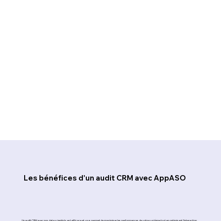
Les bénéfices d'un audit CRM avec AppASO
Un audit CRM avec nos data scientists est efficace et vous permet de maximiser les performances de votre système tout en optimisant l'interaction