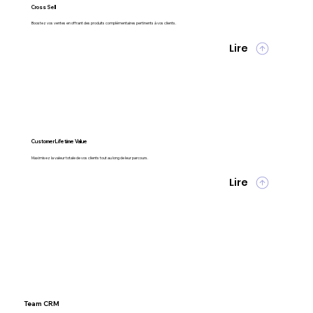
Cross Sell
Boostez vos ventes en offrant des produits complémentaires pertinents à vos clients.
Lire
Customer Lifetime Value
Maximisez la valeur totale de vos clients tout au long de leur parcours.
Lire
Team CRM