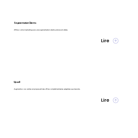
Segmentation Clients
Affinez votre marketing avec une segmentation clients précise et ciblée.
Lire
Upsell
Augmentez vos ventes en proposant des offres complémentaires adaptées aux besoins.
Lire