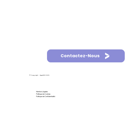
Contactez-Nous
© Copyright - AppASO 2025
Mention Légales
Politique de Cookies
Politique de Confidentialité