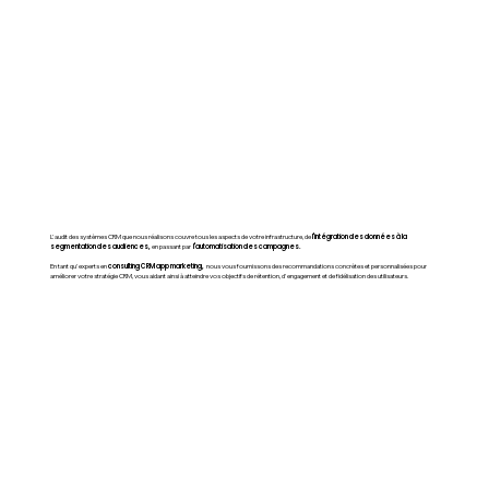
L'audit des systèmes CRM que nous réalisons couvre tous les aspects de votre infrastructure, de
l'intégration des données à la
segmentation des audiences,
en passant par
l'automatisation des campagnes.
En tant qu'experts en
consulting CRM app marketing,
nous vous fournissons des recommandations concrètes et personnalisées pour
améliorer votre stratégie CRM, vous aidant ainsi à atteindre vos objectifs de rétention, d'engagement et de fidélisation des utilisateurs.