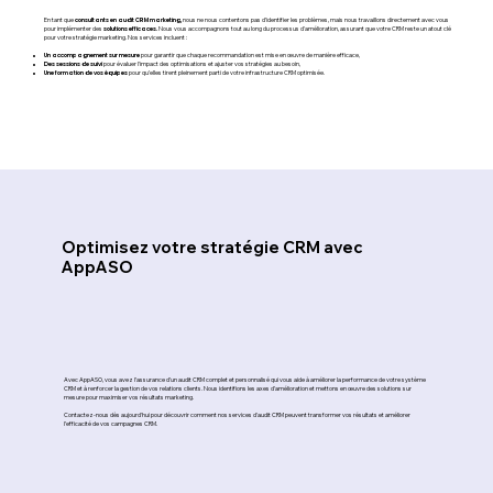
consultants en audit CRM marketing,
En tant que
nous ne nous contentons pas d’identifier les problèmes, mais nous travaillons directement avec vous
solutions efficaces.
pour implémenter des
Nous vous accompagnons tout au long du processus d'amélioration, assurant que votre CRM reste un atout clé
pour votre stratégie marketing. Nos services incluent :
Un accompagnement sur mesure
pour garantir que chaque recommandation est mise en œuvre de manière efficace,
Des sessions de suivi
pour évaluer l'impact des optimisations et ajuster vos stratégies au besoin,
Une formation de vos équipes
pour qu’elles tirent pleinement parti de votre infrastructure CRM optimisée.
Optimisez votre stratégie CRM avec
AppASO
Avec AppASO, vous avez l’assurance d’un audit CRM complet et personnalisé qui vous aide à améliorer la performance de votre système
CRM et à renforcer la gestion de vos relations clients. Nous identifions les axes d’amélioration et mettons en œuvre des solutions sur
mesure pour maximiser vos résultats marketing.
Contactez-nous dès aujourd'hui pour découvrir comment nos services d'audit CRM peuvent transformer vos résultats et améliorer
l’efficacité de vos campagnes CRM.