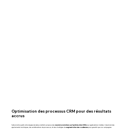
Optimisation des processus CRM pour des résultats
accrus
recommandations sur l'optimisation CRM
Suite à notre audit, notre équipe de data scientists propose des
pour applications mobiles. Cela inclut des
segmentation des audiences
ajustements techniques, des améliorations de processus, et des stratégies de
pour garantir que vos campagnes