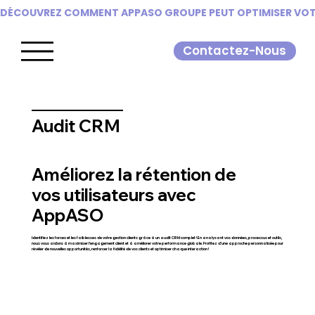
DÉCOUVREZ COMMENT APPASO GROUPE PEUT OPTIMISER VOTR
Contactez-Nous
Audit CRM
Améliorez la rétention de
vos utilisateurs avec
AppASO
Identifiez les forces et les faiblesses de votre gestion clients grâce à un audit CRM complet ! En analysant vos données, processus et outils,
nous vous aidons à maximiser l’engagement client et à améliorer votre performance globale. Profitez d'une approche personnalisée pour
révéler de nouvelles opportunités, renforcer la fidélité de vos clients et optimiser chaque interaction !