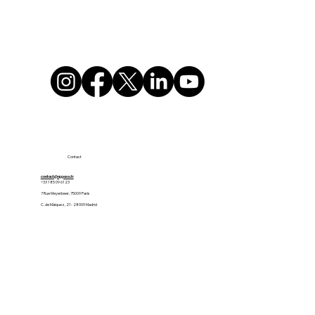
Contact
contact@appaso.fr
+33 1 85 09 61 23
7 Rue Meyerbeer, 75009 Paris
C. de Máiquez, 21 - 28009 Madrid