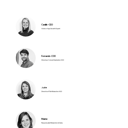
Camille - CEO
Advisor App Growth Expert
Fernando - COO
Directeur Conseil Opération ASO
Julie
Directrice Pôle Rédaction ASO
Marine
Responsable Rédaction & Data