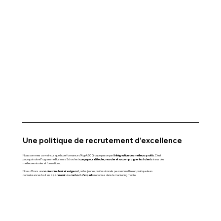
Une politique de recrutement d’excellence
intégration des meilleurs profils.
Nous sommes convaincus que la performance d’AppASO Groupe passe par l’
C’est
conçu pour détecter, recruter et accompagner les talents
pourquoi notre Programme Business School est
issus des
meilleures écoles et formations.
cadre stimulant et exigeant,
Nous offrons un
où les jeunes professionnels peuvent mettre en pratique leurs
apprenant au contact d’experts
connaissances tout en
reconnus dans le marketing mobile.