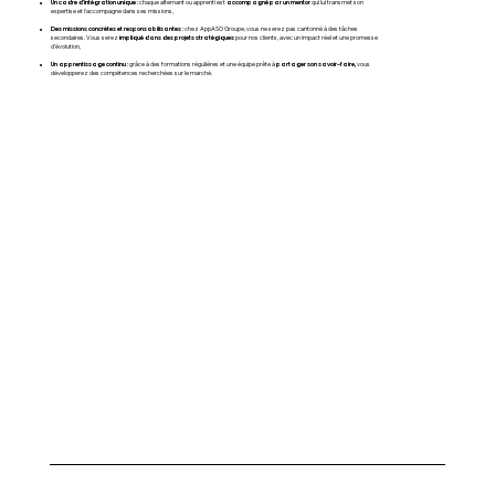
Un cadre d’intégration unique :
accompagné par un mentor
c
haque alternant ou apprenti est
qui lui transmet son
expertise et l’accompagne dans ses missions,
Des missions concrètes et responsabilisantes :
chez AppASO Groupe, vous ne serez pas cantonné à des tâches
impliqué dans des projets stratégiques
secondaires. Vous serez
pour nos clients, avec un impact réel et une promesse
d’évolution,
Un apprentissage continu :
partager son savoir-faire,
grâce à des formations régulières et une équipe prête à
vous
développerez des compétences recherchées sur le marché.