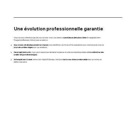
Une évolution professionnelle garantie
construire un véritable avenir.
Nous ne nous contentons pas de vous recruter : nous vous aidons à
En rejoignant notre
Programme Business School, vous accédez à :
Un parcours de développement sur-mesure :
nous identifions vos forces et vos aspirations pour construire avec vous un
plan de carrière aligné
avec vos ambitions,
Des projets innovants :
travaillant sur des
vous serez exposé aux dernières tendances et outils du marketing mobile, en
projets de grande envergure,
Un tremplin vers l’avenir :
les bases d’une carrière solide
entrer chez AppASO Groupe, c’est poser
dans un secteur en
pleine croissance.