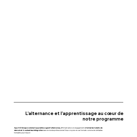
L’alternance et l’apprentissage au cœur de
notre programme
AppASO Groupe valorise l’apprentissage et l’alternance,
à former les talents de
affirmant ainsi son engagement
demain et à soutenir leur intégration
dans le monde professionnel. Nous croyons en ces formats comme de véritables
tremplins pour réussir :