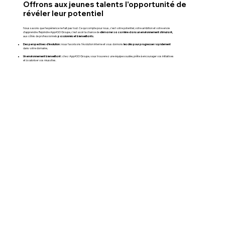
Offrons aux jeunes talents l'opportunité de
révéler leur potentiel
Nous savons que l’expérience ne fait pas tout. Ce qui compte pour nous, c’est votre potentiel, votre ambition et votre envie
démarrer sa carrière dans un environnement stimulant,
d’apprendre. Rejoindre AppASO Groupe, c’est avoir la chance de
passionnés et bienveillants.
aux côtés de professionnels
Des perspectives d’évolution :
les clés pour progresser rapidement
nous favorisons l’évolution interne et vous donnons
dans votre domaine,
Un environnement bienveillant :
chez AppASO Groupe, vous trouverez une équipe soudée, prête à encourager vos initiatives
et à valoriser vos réussites.