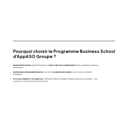
Pourquoi choisir le Programme Business School
d’AppASO Groupe ?
Une réputation reconnue :
acteur majeur du marketing mobile,
AppASO Groupe est un
offrant une expérience unique aux
jeunes talents.
Une immersion professionnelle stimulante :
rapidement opérationnel
vous serez
sur des missions concrètes et
stratégiques.
Un accompagnement à chaque étape :
mentoring, formations, évaluations régulières, perspectives d’évolution… Nous
sommes avec vous tout au long de votre parcours.