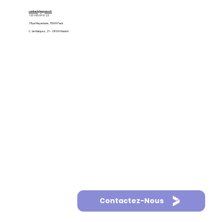
contact@appaso.fr
+33 1 85 09 61 23
7 Rue Meyerbeer, 75009 Paris
C. de Máiquez, 21 - 28009 Madrid
Contactez-Nous