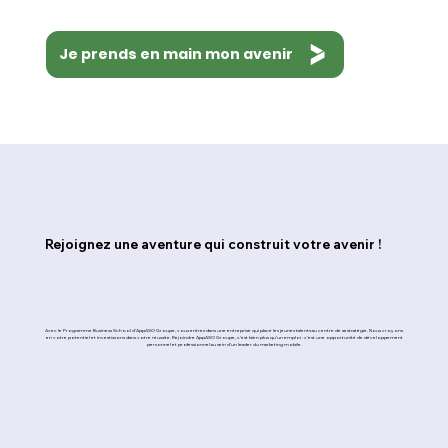
Je prends en main mon avenir
Rejoignez une aventure qui construit votre avenir !
Avec le Programme Business School d’AppASO Groupe, vous entrez dans une entreprise qui place les jeunes talents au centre de sa stratégie. Nous croyons
en votre potentiel et investissons dans votre réussite. Rejoindre AppASO Groupe, c’est bien plus qu’un emploi : c’est une opportunité de développement
personnel et professionnel au sein d’un leader du marketing mobile.