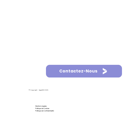
Contactez-Nous
© Copyright - AppASO 2025
Mention Légales
Politique de Cookies
Politique de Confidentialité