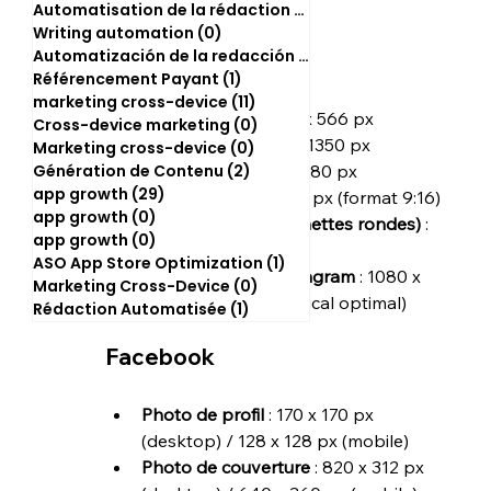
Automatisation de la rédaction
(2)
2 posts
Instagram
Writing automation
(0)
0 post
Automatización de la redacción
(0)
0 post
Référencement Payant
(1)
1 post
Images (Feed)
 :
marketing cross-device
(11)
11 posts
Paysage : 1080 x 566 px
Cross-device marketing
(0)
0 post
Portrait : 1080 x 1350 px
Marketing cross-device
(0)
0 post
Génération de Contenu
(2)
2 posts
Carré : 1080 x 1080 px
app growth
(29)
29 posts
Stories
 : 1080 x 1920 px (format 9:16)
app growth
(0)
0 post
Stories à la une (vignettes rondes)
 : 
app growth
(0)
0 post
161 x 161 px
ASO App Store Optimization
(1)
1 post
Reels et Vidéos Instagram
 : 1080 x 
Marketing Cross-Device
(0)
0 post
1920 px (format vertical optimal)
Rédaction Automatisée
(1)
1 post
Facebook
Photo de profil
 : 170 x 170 px 
(desktop) / 128 x 128 px (mobile)
Photo de couverture
 : 820 x 312 px 