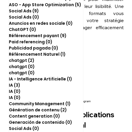
ASO - App Store Optimization
(5)
5 posts
leur impact et garantir leur lisibilité. Une 
Social Ads
(9)
9 posts
bonne maîtrise des formats vous 
Social Ads
(0)
0 post
permettra d'optimiser votre stratégie 
Anuncios en redes sociale
(0)
0 post
social media et d'engager efficacement 
ChatGPT
(0)
0 post
votre audience.
Référencement payant
(9)
9 posts
Paid referencing
(0)
0 post
Publicidad pagada
(0)
0 post
Référencement Naturel
(1)
1 post
chatgpt
(2)
2 posts
chatgpt
(0)
0 post
chatgpt
(0)
0 post
IA - Intelligence Artificielle
(1)
1 post
IA
(3)
3 posts
IA
(0)
0 post
IA
(0)
0 post
Application instagram
Community Management
(1)
1 post
Génération de contenu
(2)
2 posts
Formats des publications 
Content generation
(0)
0 post
Generación de contenido
(0)
0 post
par réseau social
Social Ads
(0)
0 post