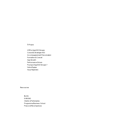
À Propos
L'Offre AppASO Groupe
Conseil & Stratégie ASO
Accompagnement Personnalisé
Formation & Conseil
App Growth
Performance Driven
Pourquoi AppASO Groupe ?
Notre Équipe
Nous Rejoindre
Ressources
BLOG
E-BOOKS
Clients & Partenaires
Programme Business School
Presse & Récompenses