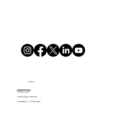
Contact
contact@appaso.fr
+33 1 85 09 61 23
7 Rue Meyerbeer, 75009 Paris
C. de Máiquez, 21 - 28009 Madrid