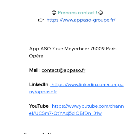
😊 
Prenons contact !
 😊
👉 
https://www.appaso-groupe.fr/
App ASO 7 rue Meyerbeer 75009 Paris 
Opéra
Mail 
: 
contact@appaso.fr
LinkedIn
 :
 https://www.linkedin.com/compa
ny/appasofr
YouTube
 :
 https://www.youtube.com/chann
el/UCSm7-QtYAxj5cIQBfDn_31w