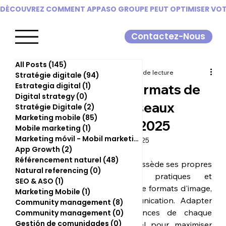
DÉCOUVREZ COMMENT APPASO GROUPE PEUT OPTIMISER VOTR
Contactez-Nous
All Posts
(145)
145 posts
sofia8717
25 avr. 2025
3 min de lecture
Stratégie digitale
(94)
94 posts
Estrategia digital
(1)
1 post
Les différents formats de
Digital strategy
(0)
0 post
posts sur les réseaux
Stratégie Digitale
(2)
2 posts
Marketing mobile
(85)
85 posts
sociaux - Guide 2025
Mobile marketing
(1)
1 post
Marketing móvil - Mobil marketing
(0)
0 post
Dernière mise à jour :
29 avr. 2025
App Growth
(2)
2 posts
Référencement naturel
(48)
48 posts
Chaque réseau social possède ses propres 
Natural referencing
(0)
0 post
particularités, bonnes pratiques et 
SEO & ASO
(1)
1 post
contraintes en matière de formats d'image, 
Marketing Mobile
(1)
1 post
de vidéo et de communication. Adapter 
Community management
(8)
8 posts
vos visuels aux exigences de chaque 
Community management
(0)
0 post
Gestión de comunidades
(0)
0 post
plateforme est essentiel pour maximiser 