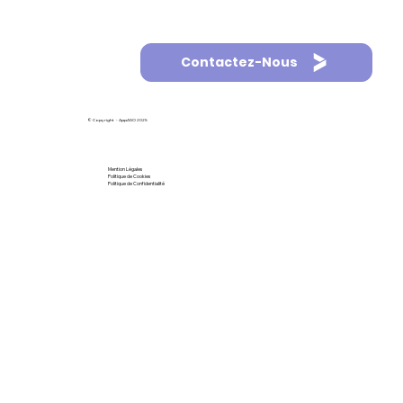
Contactez-Nous
© Copyright - AppASO 2025
Mention Légales
Politique de Cookies
Politique de Confidentialité