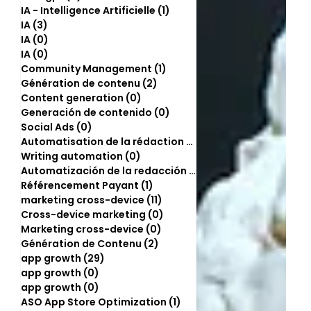
IA - Intelligence Artificielle
(1)
1 post
IA
(3)
3 posts
IA
(0)
0 post
IA
(0)
0 post
Community Management
(1)
1 post
Génération de contenu
(2)
2 posts
Content generation
(0)
0 post
Generación de contenido
(0)
0 post
Social Ads
(0)
0 post
Automatisation de la rédaction
(2)
2 posts
Writing automation
(0)
0 post
Automatización de la redacción
(0)
0 post
Référencement Payant
(1)
1 post
marketing cross-device
(11)
11 posts
Cross-device marketing
(0)
0 post
Marketing cross-device
(0)
0 post
Génération de Contenu
(2)
2 posts
app growth
(29)
29 posts
app growth
(0)
0 post
app growth
(0)
0 post
ASO App Store Optimization
(1)
1 post