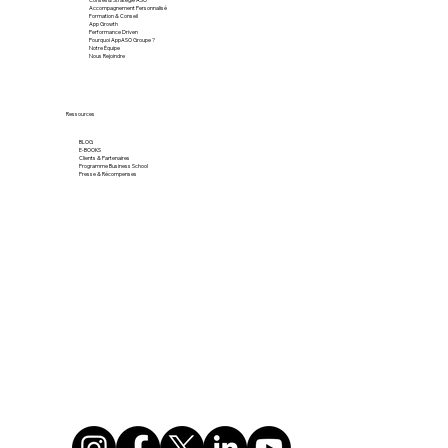
À Propos
L'Offre AppASO Groupe
Conseil & Stratégie ASO
Accompagnement Personnalisé
Formation & Conseil
App Growth
Performance Driven
Pourquoi AppASO Groupe ?
Notre Équipe
Nous Rejoindre
Ressources
BLOG
E-BOOKS
Clients & Partenaires
Programme Business School
Presse & Récompenses