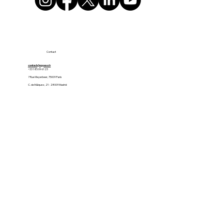
Contact
contact@appaso.fr
+33 1 85 09 61 23
7 Rue Meyerbeer, 75009 Paris
C. de Máiquez, 21 - 28009 Madrid