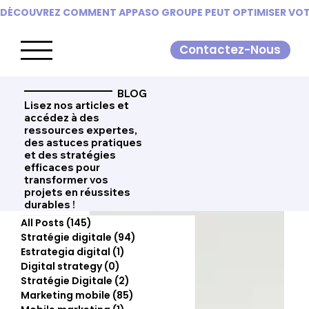
DÉCOUVREZ COMMENT APPASO GROUPE PEUT OPTIMISER VOTR
Contactez-Nous
BLOG
Lisez nos articles et
accédez à des
ressources expertes,
des astuces pratiques
et des stratégies
efficaces pour
transformer vos
projets en réussites
durables !
All Posts
(145)
145 posts
Stratégie digitale
(94)
94 posts
Estrategia digital
(1)
1 post
Digital strategy
(0)
0 post
Stratégie Digitale
(2)
2 posts
Marketing mobile
(85)
85 posts