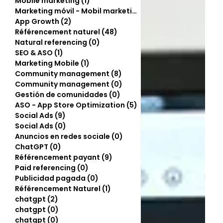
Mobile marketing
(1)
1 post
Marketing móvil - Mobil marketing
(0)
0 post
App Growth
(2)
2 posts
Référencement naturel
(48)
48 posts
Natural referencing
(0)
0 post
SEO & ASO
(1)
1 post
Marketing Mobile
(1)
1 post
Community management
(8)
8 posts
Community management
(0)
0 post
Gestión de comunidades
(0)
0 post
ASO - App Store Optimization
(5)
5 posts
Social Ads
(9)
9 posts
Social Ads
(0)
0 post
Anuncios en redes sociale
(0)
0 post
ChatGPT
(0)
0 post
Référencement payant
(9)
9 posts
Paid referencing
(0)
0 post
Publicidad pagada
(0)
0 post
Référencement Naturel
(1)
1 post
chatgpt
(2)
2 posts
chatgpt
(0)
0 post
chatgpt
(0)
0 post