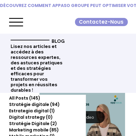
DÉCOUVREZ COMMENT APPASO GROUPE PEUT OPTIMISER VOTR
Contactez-Nous
BLOG
Lisez nos articles et
accédez à des
ressources expertes,
des astuces pratiques
et des stratégies
efficaces pour
transformer vos
projets en réussites
durables !
All Posts
(145)
145 posts
Stratégie digitale
(94)
94 posts
Estrategia digital
(1)
1 post
Digital strategy
(0)
0 post
Load video
Stratégie Digitale
(2)
2 posts
Marketing mobile
(85)
85 posts