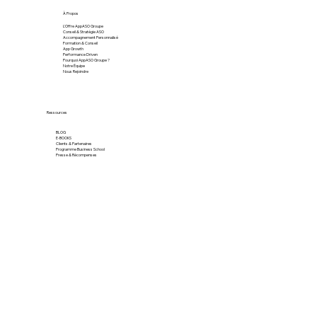
À Propos
L'Offre AppASO Groupe
Conseil & Stratégie ASO
Accompagnement Personnalisé
Formation & Conseil
App Growth
Performance Driven
Pourquoi AppASO Groupe ?
Notre Équipe
Nous Rejoindre
Ressources
BLOG
E-BOOKS
Clients & Partenaires
Programme Business School
Presse & Récompenses