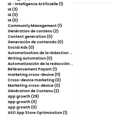
IA - Intelligence Artificielle
(1)
1 post
IA
(3)
3 posts
IA
(0)
0 post
IA
(0)
0 post
Community Management
(1)
1 post
Génération de contenu
(2)
2 posts
Content generation
(0)
0 post
Generación de contenido
(0)
0 post
Social Ads
(0)
0 post
Automatisation de la rédaction
(2)
2 posts
Writing automation
(0)
0 post
Automatización de la redacción
(0)
0 post
Référencement Payant
(1)
1 post
marketing cross-device
(11)
11 posts
Cross-device marketing
(0)
0 post
Marketing cross-device
(0)
0 post
Génération de Contenu
(2)
2 posts
app growth
(29)
29 posts
app growth
(0)
0 post
app growth
(0)
0 post
ASO App Store Optimization
(1)
1 post