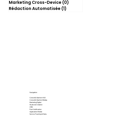
Marketing Cross-Device
(0)
0 post
Rédaction Automatisée
(1)
1 post
Navigation
Conseil & Gestion ASO
Conseil & Gestion Médias
Marketing Digital
Studio de Création
CRM
Push Notification
Application Mobile
Service Tracking & Data