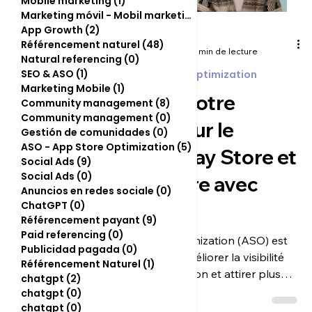
Mobile marketing
(1)
1 post
Marketing móvil - Mobil marketing
(0)
0 post
App Growth
(2)
2 posts
sofia8717
Référencement naturel
(48)
48 posts
26 juin 2025
3 min de lecture
Natural referencing
(0)
0 post
SEO & ASO
(1)
1 post
ASO - App Store Optimization
Marketing Mobile
(1)
1 post
Boostez votre
Community management
(8)
8 posts
Community management
(0)
0 post
visibilité sur le
Gestión de comunidades
(0)
0 post
ASO - App Store Optimization
(5)
5 posts
Google Play Store et
Social Ads
(9)
9 posts
Social Ads
(0)
0 post
l'App Store avec
Anuncios en redes sociale
(0)
0 post
ChatGPT
(0)
0 post
l'ASO
Référencement payant
(9)
9 posts
Paid referencing
(0)
0 post
L'App Store Optimization (ASO) est
Publicidad pagada
(0)
0 post
essentiel pour améliorer la visibilité
Référencement Naturel
(1)
1 post
de votre application et attirer plus
chatgpt
(2)
2 posts
d'utilisateurs. Découvrez...
chatgpt
(0)
0 post
chatgpt
(0)
0 post