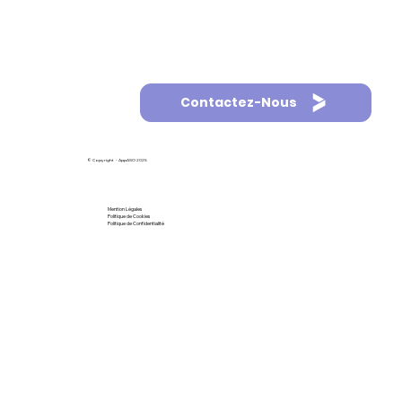
Contactez-Nous
© Copyright - AppASO 2025
Mention Légales
Politique de Cookies
Politique de Confidentialité