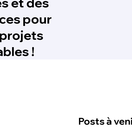
s et des
aces pour
projets
bles !
Posts à veni