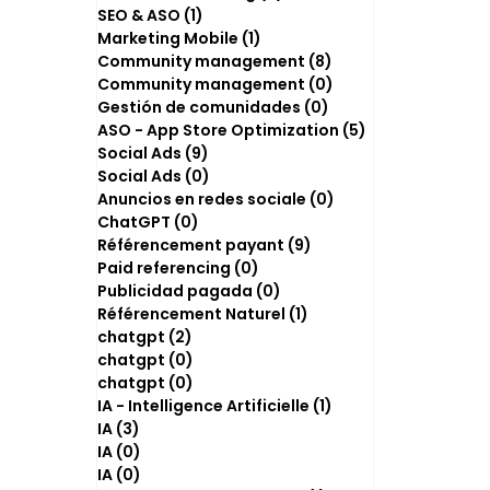
SEO & ASO
(1)
1 post
Marketing Mobile
(1)
1 post
Community management
(8)
8 posts
Community management
(0)
0 post
Gestión de comunidades
(0)
0 post
ASO - App Store Optimization
(5)
5 posts
Social Ads
(9)
9 posts
Social Ads
(0)
0 post
Anuncios en redes sociale
(0)
0 post
ChatGPT
(0)
0 post
Référencement payant
(9)
9 posts
Paid referencing
(0)
0 post
Publicidad pagada
(0)
0 post
Référencement Naturel
(1)
1 post
chatgpt
(2)
2 posts
chatgpt
(0)
0 post
chatgpt
(0)
0 post
IA - Intelligence Artificielle
(1)
1 post
IA
(3)
3 posts
IA
(0)
0 post
IA
(0)
0 post