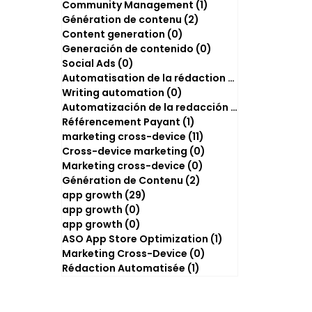
Community Management
(1)
1 post
Génération de contenu
(2)
2 posts
Content generation
(0)
0 post
Generación de contenido
(0)
0 post
Social Ads
(0)
0 post
Automatisation de la rédaction
(2)
2 posts
Writing automation
(0)
0 post
Automatización de la redacción
(0)
0 post
Référencement Payant
(1)
1 post
marketing cross-device
(11)
11 posts
Cross-device marketing
(0)
0 post
Marketing cross-device
(0)
0 post
Génération de Contenu
(2)
2 posts
app growth
(29)
29 posts
app growth
(0)
0 post
app growth
(0)
0 post
ASO App Store Optimization
(1)
1 post
Marketing Cross-Device
(0)
0 post
Rédaction Automatisée
(1)
1 post