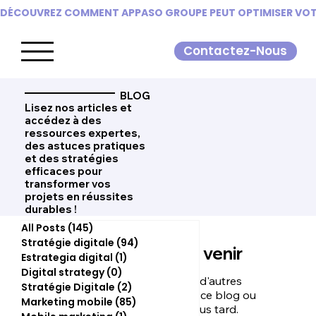
DÉCOUVREZ COMMENT APPASO GROUPE PEUT OPTIMISER VOTR
Contactez-Nous
BLOG
Lisez nos articles et
accédez à des
ressources expertes,
des astuces pratiques
et des stratégies
efficaces pour
transformer vos
projets en réussites
durables !
All Posts
(145)
145 posts
Stratégie digitale
(94)
94 posts
Posts à venir
Estrategia digital
(1)
1 post
Digital strategy
(0)
0 post
Découvrez d'autres
Stratégie Digitale
(2)
2 posts
catégories de ce blog ou
Marketing mobile
(85)
85 posts
revenez plus tard.