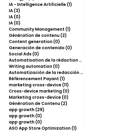
IA - Intelligence Artificielle
(1)
1 post
IA
(3)
3 posts
IA
(0)
0 post
IA
(0)
0 post
Community Management
(1)
1 post
Génération de contenu
(2)
2 posts
Content generation
(0)
0 post
Generación de contenido
(0)
0 post
Social Ads
(0)
0 post
Automatisation de la rédaction
(2)
2 posts
Writing automation
(0)
0 post
Automatización de la redacción
(0)
0 post
Référencement Payant
(1)
1 post
marketing cross-device
(11)
11 posts
Cross-device marketing
(0)
0 post
Marketing cross-device
(0)
0 post
Génération de Contenu
(2)
2 posts
app growth
(29)
29 posts
app growth
(0)
0 post
app growth
(0)
0 post
ASO App Store Optimization
(1)
1 post