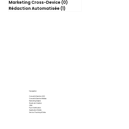
Marketing Cross-Device
(0)
0 post
Rédaction Automatisée
(1)
1 post
Navigation
Conseil & Gestion ASO
Conseil & Gestion Médias
Marketing Digital
Studio de Création
CRM
Push Notification
Application Mobile
Service Tracking & Data