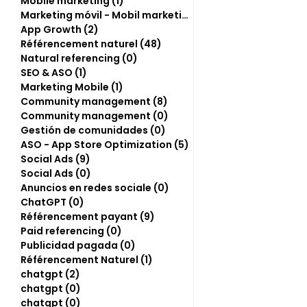
Mobile marketing
(1)
1 post
Marketing móvil - Mobil marketing
(0)
0 post
App Growth
(2)
2 posts
Référencement naturel
(48)
48 posts
Natural referencing
(0)
0 post
SEO & ASO
(1)
1 post
Marketing Mobile
(1)
1 post
Community management
(8)
8 posts
Community management
(0)
0 post
Gestión de comunidades
(0)
0 post
ASO - App Store Optimization
(5)
5 posts
Social Ads
(9)
9 posts
Social Ads
(0)
0 post
Anuncios en redes sociale
(0)
0 post
ChatGPT
(0)
0 post
Référencement payant
(9)
9 posts
Paid referencing
(0)
0 post
Publicidad pagada
(0)
0 post
Référencement Naturel
(1)
1 post
chatgpt
(2)
2 posts
chatgpt
(0)
0 post
chatgpt
(0)
0 post