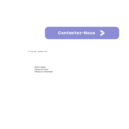
Contactez-Nous
© Copyright - AppASO 2025
Mention Légales
Politique de Cookies
Politique de Confidentialité