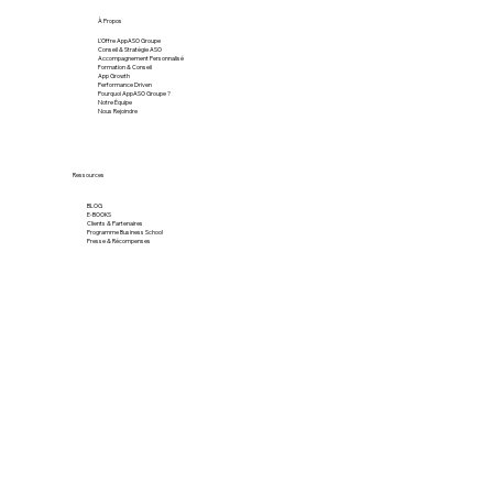
À Propos
L'Offre AppASO Groupe
Conseil & Stratégie ASO
Accompagnement Personnalisé
Formation & Conseil
App Growth
Performance Driven
Pourquoi AppASO Groupe ?
Notre Équipe
Nous Rejoindre
Ressources
BLOG
E-BOOKS
Clients & Partenaires
Programme Business School
Presse & Récompenses