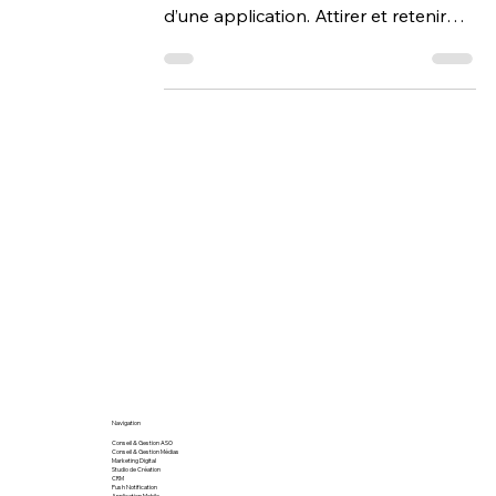
Acquisition) ?
Dans le marketing mobile, la visibilité
est un facteur clé pour le succès
d’une application. Attirer et retenir
des utilisateurs devient...