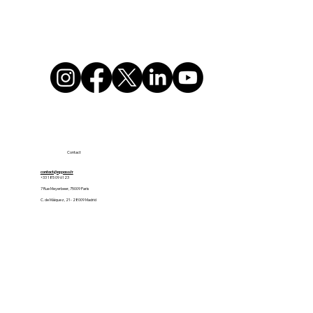
Contact
contact@appaso.fr
+33 1 85 09 61 23
7 Rue Meyerbeer, 75009 Paris
C. de Máiquez, 21 - 28009 Madrid