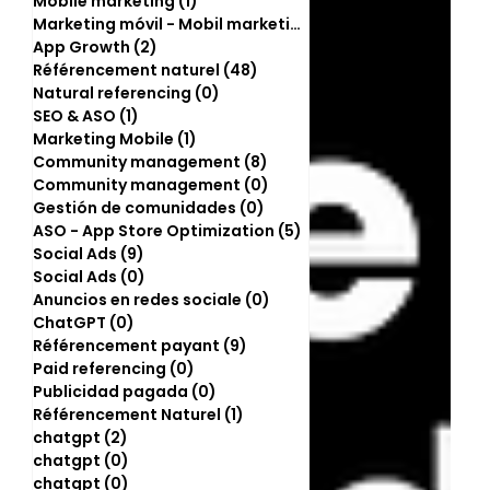
Mobile marketing
(1)
1 post
Marketing móvil - Mobil marketing
(0)
0 post
App Growth
(2)
2 posts
Référencement naturel
(48)
48 posts
Natural referencing
(0)
0 post
SEO & ASO
(1)
1 post
Marketing Mobile
(1)
1 post
Community management
(8)
8 posts
Community management
(0)
0 post
Gestión de comunidades
(0)
0 post
ASO - App Store Optimization
(5)
5 posts
Social Ads
(9)
9 posts
Social Ads
(0)
0 post
Anuncios en redes sociale
(0)
0 post
ChatGPT
(0)
0 post
Référencement payant
(9)
9 posts
Paid referencing
(0)
0 post
Publicidad pagada
(0)
0 post
Référencement Naturel
(1)
1 post
chatgpt
(2)
2 posts
chatgpt
(0)
0 post
chatgpt
(0)
0 post