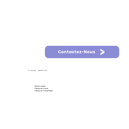
Contactez-Nous
© Copyright - AppASO 2025
Mention Légales
Politique de Cookies
Politique de Confidentialité