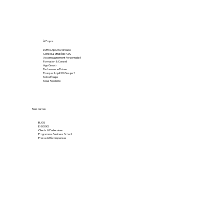
À Propos
L'Offre AppASO Groupe
Conseil & Stratégie ASO
Accompagnement Personnalisé
Formation & Conseil
App Growth
Performance Driven
Pourquoi AppASO Groupe ?
Notre Équipe
Nous Rejoindre
Ressources
BLOG
E-BOOKS
Clients & Partenaires
Programme Business School
Presse & Récompenses