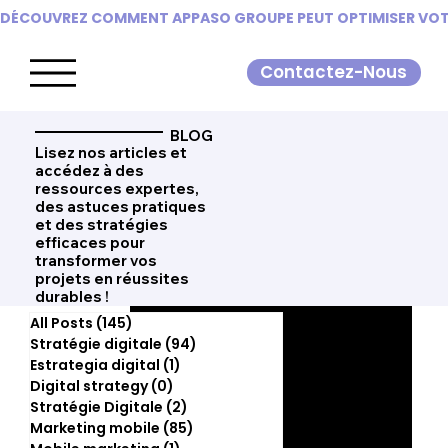
DÉCOUVREZ COMMENT APPASO GROUPE PEUT OPTIMISER VOTR
Contactez-Nous
BLOG
Lisez nos articles et
accédez à des
ressources expertes,
des astuces pratiques
et des stratégies
efficaces pour
transformer vos
projets en réussites
durables !
All Posts
(145)
145 posts
Stratégie digitale
(94)
94 posts
Estrategia digital
(1)
1 post
Digital strategy
(0)
0 post
Stratégie Digitale
(2)
2 posts
Marketing mobile
(85)
85 posts