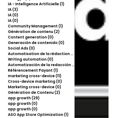
IA - Intelligence Artificielle
(1)
1 post
IA
(3)
3 posts
IA
(0)
0 post
IA
(0)
0 post
Community Management
(1)
1 post
Génération de contenu
(2)
2 posts
Content generation
(0)
0 post
Generación de contenido
(0)
0 post
Social Ads
(0)
0 post
Automatisation de la rédaction
(2)
2 posts
Writing automation
(0)
0 post
Automatización de la redacción
(0)
0 post
Référencement Payant
(1)
1 post
marketing cross-device
(11)
11 posts
Cross-device marketing
(0)
0 post
Marketing cross-device
(0)
0 post
Génération de Contenu
(2)
2 posts
app growth
(29)
29 posts
app growth
(0)
0 post
app growth
(0)
0 post
ASO App Store Optimization
(1)
1 post