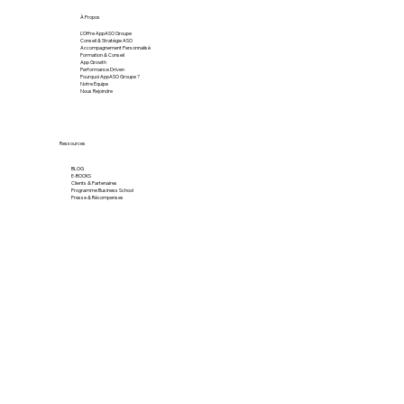
À Propos
L'Offre AppASO Groupe
Conseil & Stratégie ASO
Accompagnement Personnalisé
Formation & Conseil
App Growth
Performance Driven
Pourquoi AppASO Groupe ?
Notre Équipe
Nous Rejoindre
Ressources
BLOG
E-BOOKS
Clients & Partenaires
Programme Business School
Presse & Récompenses