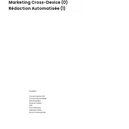
Marketing Cross-Device
(0)
0 post
Rédaction Automatisée
(1)
1 post
Navigation
Conseil & Gestion ASO
Conseil & Gestion Médias
Marketing Digital
Studio de Création
CRM
Push Notification
Application Mobile
Service Tracking & Data