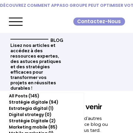
DÉCOUVREZ COMMENT APPASO GROUPE PEUT OPTIMISER VOTR
Contactez-Nous
BLOG
Lisez nos articles et
accédez à des
ressources expertes,
des astuces pratiques
et des stratégies
efficaces pour
transformer vos
projets en réussites
durables !
All Posts
(145)
145 posts
Stratégie digitale
(94)
94 posts
Posts à venir
Estrategia digital
(1)
1 post
Digital strategy
(0)
0 post
Découvrez d'autres
Stratégie Digitale
(2)
2 posts
catégories de ce blog ou
Marketing mobile
(85)
85 posts
revenez plus tard.