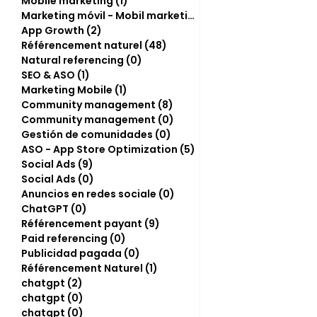
Mobile marketing
(1)
1 post
Marketing móvil - Mobil marketing
(0)
0 post
App Growth
(2)
2 posts
Référencement naturel
(48)
48 posts
Natural referencing
(0)
0 post
SEO & ASO
(1)
1 post
Marketing Mobile
(1)
1 post
Community management
(8)
8 posts
Community management
(0)
0 post
Gestión de comunidades
(0)
0 post
ASO - App Store Optimization
(5)
5 posts
Social Ads
(9)
9 posts
Social Ads
(0)
0 post
Anuncios en redes sociale
(0)
0 post
ChatGPT
(0)
0 post
Référencement payant
(9)
9 posts
Paid referencing
(0)
0 post
Publicidad pagada
(0)
0 post
Référencement Naturel
(1)
1 post
chatgpt
(2)
2 posts
chatgpt
(0)
0 post
chatgpt
(0)
0 post