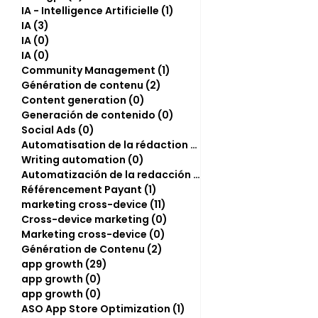
IA - Intelligence Artificielle
(1)
1 post
IA
(3)
3 posts
IA
(0)
0 post
IA
(0)
0 post
Community Management
(1)
1 post
Génération de contenu
(2)
2 posts
Content generation
(0)
0 post
Generación de contenido
(0)
0 post
Social Ads
(0)
0 post
Automatisation de la rédaction
(2)
2 posts
Writing automation
(0)
0 post
Automatización de la redacción
(0)
0 post
Référencement Payant
(1)
1 post
marketing cross-device
(11)
11 posts
Cross-device marketing
(0)
0 post
Marketing cross-device
(0)
0 post
Génération de Contenu
(2)
2 posts
app growth
(29)
29 posts
app growth
(0)
0 post
app growth
(0)
0 post
ASO App Store Optimization
(1)
1 post