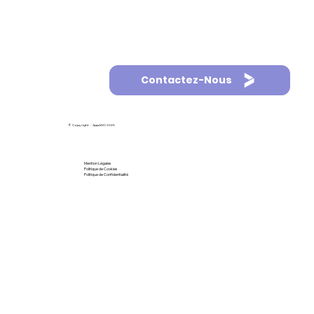
Contactez-Nous
© Copyright - AppASO 2025
Mention Légales
Politique de Cookies
Politique de Confidentialité