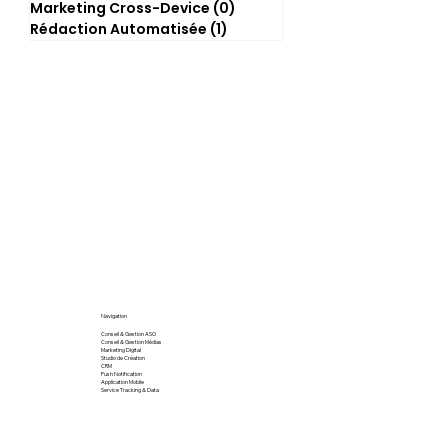
Marketing Cross-Device
(0)
0 post
Rédaction Automatisée
(1)
1 post
Navigation
Conseil & Gestion ASO
Conseil & Gestion Médias
Marketing Digital
Studio de Création
CRM
Push Notification
Application Mobile
Service Tracking & Data