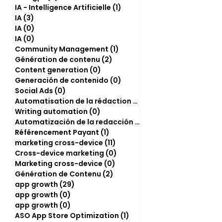
IA - Intelligence Artificielle
(1)
1 post
IA
(3)
3 posts
IA
(0)
0 post
IA
(0)
0 post
Community Management
(1)
1 post
Génération de contenu
(2)
2 posts
Content generation
(0)
0 post
Generación de contenido
(0)
0 post
Social Ads
(0)
0 post
Automatisation de la rédaction
(2)
2 posts
Writing automation
(0)
0 post
Automatización de la redacción
(0)
0 post
Référencement Payant
(1)
1 post
marketing cross-device
(11)
11 posts
Cross-device marketing
(0)
0 post
Marketing cross-device
(0)
0 post
Génération de Contenu
(2)
2 posts
app growth
(29)
29 posts
app growth
(0)
0 post
app growth
(0)
0 post
ASO App Store Optimization
(1)
1 post