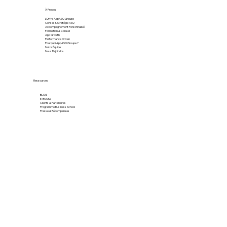
À Propos
L'Offre AppASO Groupe
Conseil & Stratégie ASO
Accompagnement Personnalisé
Formation & Conseil
App Growth
Performance Driven
Pourquoi AppASO Groupe ?
Notre Équipe
Nous Rejoindre
Ressources
BLOG
E-BOOKS
Clients & Partenaires
Programme Business School
Presse & Récompenses