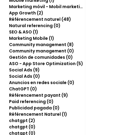
Mobile marketing
(1)
1 post
Marketing móvil - Mobil marketing
(0)
0 post
App Growth
(2)
2 posts
Référencement naturel
(48)
48 posts
Natural referencing
(0)
0 post
SEO & ASO
(1)
1 post
Marketing Mobile
(1)
1 post
Community management
(8)
8 posts
Community management
(0)
0 post
Gestión de comunidades
(0)
0 post
ASO - App Store Optimization
(5)
5 posts
Social Ads
(9)
9 posts
Social Ads
(0)
0 post
Anuncios en redes sociale
(0)
0 post
ChatGPT
(0)
0 post
Référencement payant
(9)
9 posts
Paid referencing
(0)
0 post
Publicidad pagada
(0)
0 post
Référencement Naturel
(1)
1 post
chatgpt
(2)
2 posts
chatgpt
(0)
0 post
chatgpt
(0)
0 post