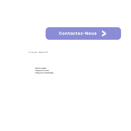
Contactez-Nous
© Copyright - AppASO 2025
Mention Légales
Politique de Cookies
Politique de Confidentialité