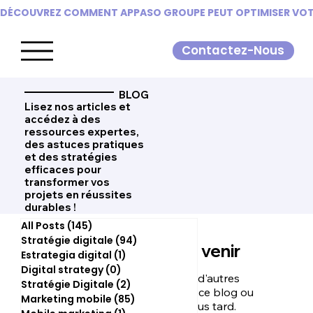
DÉCOUVREZ COMMENT APPASO GROUPE PEUT OPTIMISER VOTR
Contactez-Nous
BLOG
Lisez nos articles et
accédez à des
ressources expertes,
des astuces pratiques
et des stratégies
efficaces pour
transformer vos
projets en réussites
durables !
All Posts
(145)
145 posts
Stratégie digitale
(94)
94 posts
Posts à venir
Estrategia digital
(1)
1 post
Digital strategy
(0)
0 post
Découvrez d'autres
Stratégie Digitale
(2)
2 posts
catégories de ce blog ou
Marketing mobile
(85)
85 posts
revenez plus tard.