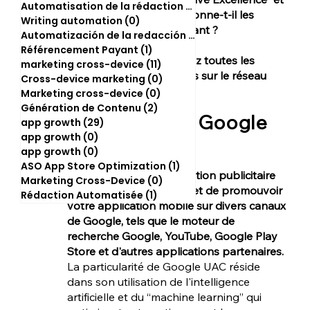
Automatisation de la rédaction
(2)
2 posts
comment Google sélectionne-t-il les 
Writing automation
(0)
0 post
éléments à mettre en avant ? 
Automatización de la redacción
(0)
0 post
Référencement Payant
(1)
1 post
Dans cet article, retrouvez toutes les 
marketing cross-device
(11)
11 posts
réponses à ces questions sur le réseau 
Cross-device marketing
(0)
0 post
Google UAC ! 
Marketing cross-device
(0)
0 post
Génération de Contenu
(2)
2 posts
Qu'est-ce que Google 
app growth
(29)
29 posts
UAC ?
app growth
(0)
0 post
app growth
(0)
0 post
ASO App Store Optimization
(1)
1 post
Google UAC est une solution publicitaire 
Marketing Cross-Device
(0)
0 post
complète qui vous permet de promouvoir 
Rédaction Automatisée
(1)
1 post
votre application mobile sur divers canaux 
de Google, tels que le moteur de 
recherche Google, YouTube, Google Play 
Store et d'autres applications partenaires. 
La particularité de Google UAC réside 
dans son utilisation de l'intelligence 
artificielle et du “machine learning” qui 