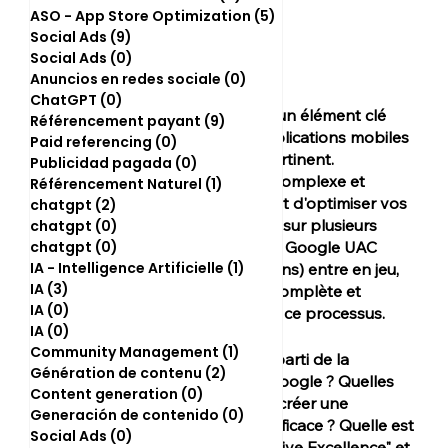
ASO - App Store Optimization
(5)
5 posts
Social Ads
(9)
9 posts
Social Ads
(0)
0 post
Anuncios en redes sociale
(0)
0 post
ChatGPT
(0)
0 post
La publicité en ligne est un élément clé 
Référencement payant
(9)
9 posts
pour promouvoir les applications mobiles 
Paid referencing
(0)
0 post
et atteindre un public pertinent. 
Publicidad pagada
(0)
0 post
Cependant, il peut être complexe et 
Référencement Naturel
(1)
1 post
fastidieux de configurer et d'optimiser vos 
chatgpt
(2)
2 posts
campagnes publicitaires sur plusieurs 
chatgpt
(0)
0 post
chatgpt
(0)
0 post
plateformes. C'est là que Google UAC 
IA - Intelligence Artificielle
(1)
1 post
(Universal App Campaigns) entre en jeu, 
IA
(3)
3 posts
en offrant une solution complète et 
IA
(0)
0 post
puissante pour simplifier ce processus.
IA
(0)
0 post
Community Management
(1)
1 post
Comment peut-on tirer parti de la 
Génération de contenu
(2)
2 posts
créativité sur le réseau Google ? Quelles 
Content generation
(0)
0 post
sont les stratégies pour créer une 
Generación de contenido
(0)
0 post
campagne publicitaire efficace ? Quelle est 
Social Ads
(0)
0 post
l'importance de la "Creative Excellence" et 