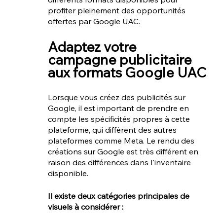
profiter pleinement des opportunités 
offertes par Google UAC.
Ad4Screen et Addict Mobile est une agence marketing mobile spécialisée dans les solutions de publicité et de promotions mobiles, offrant des services d'acquisition d'utilisateurs, d'optimisation des campagnes publicitaires, d'analyse des performances, de visibilité et conversions, ainsi que de retargeting.
Adaptez votre 
campagne publicitaire 
aux formats Google UAC
Lorsque vous créez des publicités sur 
Google, il est important de prendre en 
compte les spécificités propres à cette 
plateforme, qui diffèrent des autres 
plateformes comme Meta. Le rendu des 
créations sur Google est très différent en 
raison des différences dans l'inventaire 
disponible.
Il existe deux catégories principales de 
visuels à considérer :