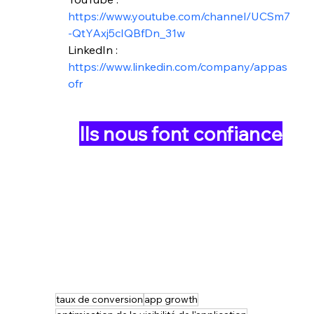
https://www.youtube.com/channel/UCSm7
-QtYAxj5cIQBfDn_31w
LinkedIn :
https://www.linkedin.com/company/appas
ofr
Ils nous font confiance
taux de conversion
app growth