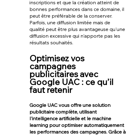
inscriptions et que la création atteint de 
bonnes performances dans ce domaine, il 
peut être préférable de la conserver. 
Parfois, une diffusion limitée mais de 
qualité peut être plus avantageuse qu'une 
diffusion excessive qui n'apporte pas les 
résultats souhaités.
Ad4Screen et Addict Mobile est une agence marketing mobile spécialisée dans les solutions de publicité et de promotions mobiles, offrant des services d'acquisition d'utilisateurs, d'optimisation des campagnes publicitaires, d'analyse des performances, de visibilité et conversions, ainsi que de retargeting.
Optimisez vos 
campagnes 
publicitaires avec 
Google UAC : ce qu’il 
faut retenir
Google UAC vous offre une solution 
publicitaire complète, utilisant 
l'intelligence artificielle et le machine 
learning pour optimiser automatiquement 
les performances des campagnes. Grâce à 