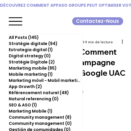
DÉCOUVREZ COMMENT APPASO GROUPE PEUT OPTIMISER VOTR
Contactez-Nous
All Posts
(145)
145 posts
Camille Trombini
27 juin 2023
9 min de lecture
Stratégie digitale
(94)
94 posts
Estrategia digital
(1)
1 post
App Growth — Comment
Digital strategy
(0)
0 post
optimiser une campagne
Stratégie Digitale
(2)
2 posts
Marketing mobile
(85)
85 posts
publicitaire sur Google UAC
Mobile marketing
(1)
1 post
Marketing móvil - Mobil marketing
(0)
0 post
?
App Growth
(2)
2 posts
Dernière mise à jour :
4 juil. 2023
Référencement naturel
(48)
48 posts
Natural referencing
(0)
0 post
SEO & ASO
(1)
1 post
Marketing Mobile
(1)
1 post
Community management
(8)
8 posts
Community management
(0)
0 post
Gestión de comunidades
(0)
0 post