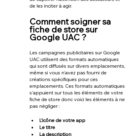
de les inciter à agir.
Ad4Screen et Addict Mobile est une agence marketing mobile spécialisée dans les solutions de publicité et de promotions mobiles, offrant des services d'acquisition d'utilisateurs, d'optimisation des campagnes publicitaires, d'analyse des performances, de visibilité et conversions, ainsi que de retargeting.
Comment soigner sa 
fiche de store sur 
Google UAC ?
Les campagnes publicitaires sur Google 
UAC utilisent des formats automatiques 
qui sont diffusés sur divers emplacements, 
même si vous n'avez pas fourni de 
créations spécifiques pour ces 
emplacements. Ces formats automatiques 
s'appuient sur tous les éléments de votre 
fiche de store donc voici les éléments à ne 
pas négliger : 
L’icône de votre app
Le titre
La description