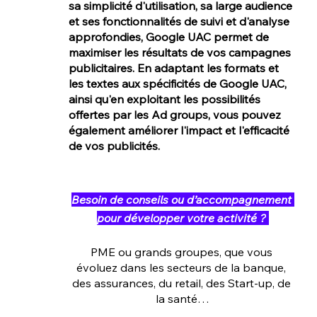
sa simplicité d'utilisation, sa large audience 
et ses fonctionnalités de suivi et d'analyse 
approfondies, Google UAC permet de 
maximiser les résultats de vos campagnes 
publicitaires. En adaptant les formats et 
les textes aux spécificités de Google UAC, 
ainsi qu'en exploitant les possibilités 
offertes par les Ad groups, vous pouvez 
également améliorer l'impact et l'efficacité 
de vos publicités.
Ad4Screen et Addict Mobile est une agence marketing mobile spécialisée dans les solutions de publicité et de promotions mobiles, offrant des services d'acquisition d'utilisateurs, d'optimisation des campagnes publicitaires, d'analyse des performances, de visibilité et conversions, ainsi que de retargeting.
Besoin de conseils ou d’accompagnement 
pour développer votre activité ?
PME ou grands groupes, que vous 
évoluez dans les secteurs de la banque, 
des assurances, du retail, des Start-up, de 
la santé…