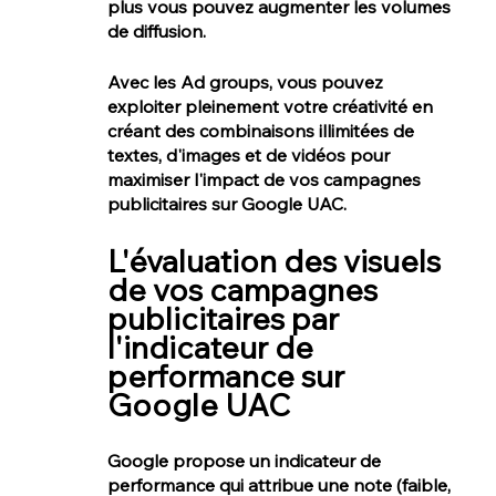
plus vous pouvez augmenter les volumes 
de diffusion.
Avec les Ad groups, vous pouvez 
exploiter pleinement votre créativité en 
créant des combinaisons illimitées de 
textes, d'images et de vidéos pour 
maximiser l'impact de vos campagnes 
publicitaires sur Google UAC.
Ad4Screen et Addict Mobile est une agence marketing mobile spécialisée dans les solutions de publicité et de promotions mobiles, offrant des services d'acquisition d'utilisateurs, d'optimisation des campagnes publicitaires, d'analyse des performances, de visibilité et conversions, ainsi que de retargeting.
L'évaluation des visuels 
de vos campagnes 
publicitaires par 
l'indicateur de 
performance sur 
Google UAC
Google propose un indicateur de 
performance qui attribue une note (faible, 