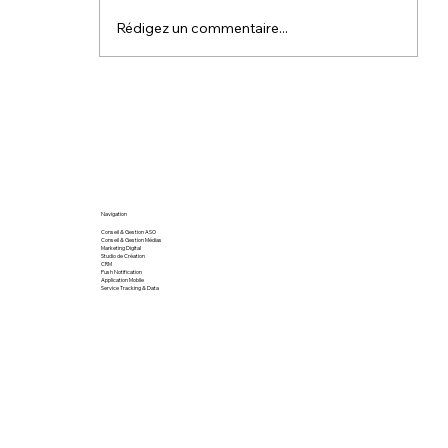
Rédigez un commentaire...
Stratégie digitale : les clés d’une
campagne de promotion d’applicat
mobile réussie
Navigation
Conseil & Gestion ASO
Conseil & Gestion Médias
Marketing Digital
Studio de Création
CRM
Push Notification
Application Mobile
Service Tracking & Data