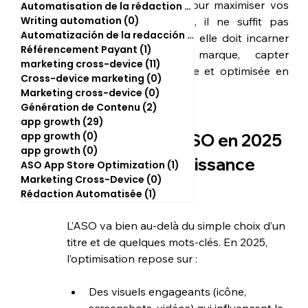
plus rude que jamais. Pour maximiser vos 
Automatisation de la rédaction
(2)
2 posts
Writing automation
(0)
0 post
chances de conversion, il ne suffit pas 
Automatización de la redacción
(0)
0 post
d’avoir une icône “jolie” : elle doit incarner 
Référencement Payant
(1)
1 post
l’essence de votre marque, capter 
marketing cross-device
(11)
11 posts
l’attention, et être testée et optimisée en 
Cross-device marketing
(0)
0 post
continu.
Marketing cross-device
(0)
0 post
Génération de Contenu
(2)
2 posts
app growth
(29)
29 posts
app growth
(0)
0 post
Comprendre l’ASO en 2025 
app growth
(0)
0 post
: un levier de croissance 
ASO App Store Optimization
(1)
1 post
Marketing Cross-Device
(0)
0 post
incontournable
Rédaction Automatisée
(1)
1 post
L’ASO va bien au-delà du simple choix d’un 
titre et de quelques mots-clés. En 2025, 
l’optimisation repose sur :
Des visuels engageants (icône, 