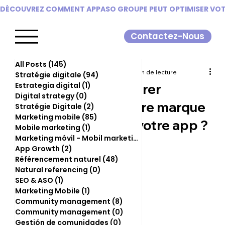
DÉCOUVREZ COMMENT APPASO GROUPE PEUT OPTIMISER VOTR
Contactez-Nous
All Posts
(145)
145 posts
sofia8717
29 août 2025
4 min de lecture
Stratégie digitale
(94)
94 posts
Estrategia digital
(1)
1 post
Comment capturer
Digital strategy
(0)
0 post
l'essence de votre marque
Stratégie Digitale
(2)
2 posts
Marketing mobile
(85)
85 posts
dans l’icône de votre app ?
Mobile marketing
(1)
1 post
Marketing móvil - Mobil marketing
(0)
0 post
Stratégie ASO
App Growth
(2)
2 posts
Référencement naturel
(48)
48 posts
Natural referencing
(0)
0 post
SEO & ASO
(1)
1 post
Marketing Mobile
(1)
1 post
Community management
(8)
8 posts
Community management
(0)
0 post
Gestión de comunidades
(0)
0 post