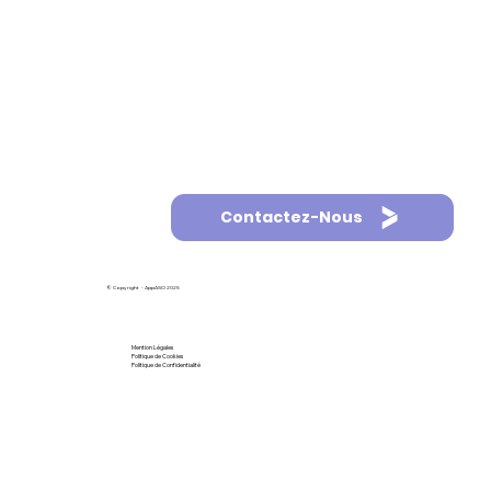
Contactez-Nous
© Copyright - AppASO 2025
Mention Légales
Politique de Cookies
Politique de Confidentialité