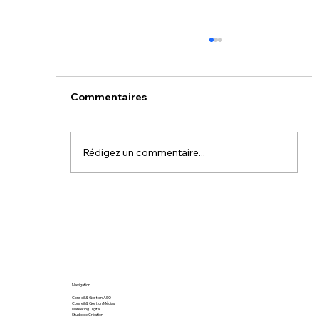
Commentaires
Rédigez un commentaire...
Comment developper une stratégie
App Growth efficace dans le secteu
de la Banque/Finance ?
Navigation
Conseil & Gestion ASO
Conseil & Gestion Médias
Marketing Digital
Studio de Création