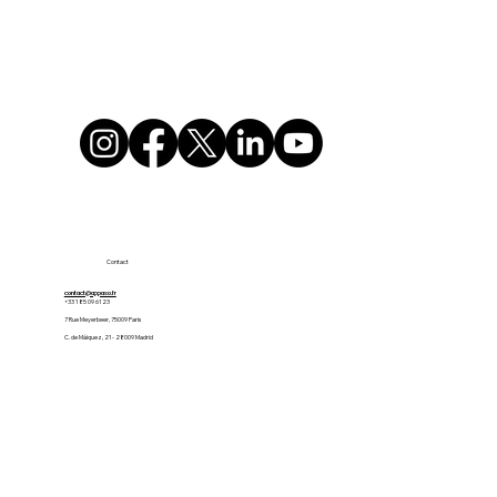
Contact
contact@appaso.fr
+33 1 85 09 61 23
7 Rue Meyerbeer, 75009 Paris
C. de Máiquez, 21 - 28009 Madrid