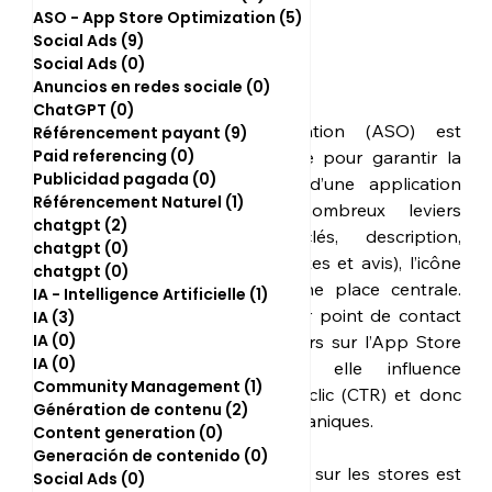
ASO - App Store Optimization
(5)
5 posts
Social Ads
(9)
9 posts
Social Ads
(0)
0 post
Anuncios en redes sociale
(0)
0 post
ChatGPT
(0)
0 post
L’App Store Optimization (ASO) est 
Référencement payant
(9)
9 posts
Paid referencing
(0)
0 post
devenue incontournable pour garantir la 
Publicidad pagada
(0)
0 post
visibilité et le succès d’une application 
Référencement Naturel
(1)
1 post
mobile. Parmi les nombreux leviers 
chatgpt
(2)
2 posts
d’optimisation (mots-clés, description, 
chatgpt
(0)
0 post
screenshots, vidéos, notes et avis), l’icône 
chatgpt
(0)
0 post
d’application occupe une place centrale. 
IA - Intelligence Artificielle
(1)
1 post
C’est souvent le premier point de contact 
IA
(3)
3 posts
IA
(0)
0 post
visuel avec les utilisateurs sur l’App Store 
IA
(0)
0 post
et Google Play, et elle influence 
Community Management
(1)
1 post
directement le taux de clic (CTR) et donc 
Génération de contenu
(2)
2 posts
les téléchargements organiques.
Content generation
(0)
0 post
Generación de contenido
(0)
0 post
En 2025, la concurrence sur les stores est 
Social Ads
(0)
0 post