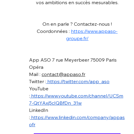
vos ambitions en succès mesurables.
On en parle ? Contactez-nous !
Coordonnées : 
https://www.appaso-
groupe.fr/
App ASO 7 rue Meyerbeer 75009 Paris 
Opéra
Mail : 
contact@appaso.fr
Twitter :
https://twitter.com/app_aso
YouTube 
:
https://www.youtube.com/channel/UCSm
7-QtYAxj5cIQBfDn_31w
LinkedIn 
:
https://www.linkedin.com/company/appas
ofr