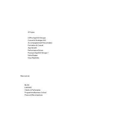
À Propos
L'Offre AppASO Groupe
Conseil & Stratégie ASO
Accompagnement Personnalisé
Formation & Conseil
App Growth
Performance Driven
Pourquoi AppASO Groupe ?
Notre Équipe
Nous Rejoindre
Ressources
BLOG
E-BOOKS
Clients & Partenaires
Programme Business School
Presse & Récompenses