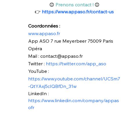
😊 
Prenons contact !
 😊 
👉 
https://www.appaso.fr/contact-us
Coordonnées :
www.appaso.fr
App ASO 7 rue Meyerbeer 75009 Paris 
Opéra
Mail : contact@appaso.fr
Twitter :
 https://twitter.com/app_aso
YouTube :
https://www.youtube.com/channel/UCSm7
-QtYAxj5cIQBfDn_31w
LinkedIn :
https://www.linkedin.com/company/appas
ofr