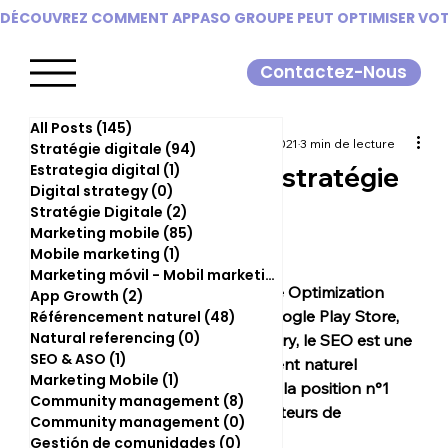
DÉCOUVREZ COMMENT APPASO GROUPE PEUT OPTIMISER VOTR
Contactez-Nous
All Posts
(145)
145 posts
Camille Trombini
24 sept. 2021
3 min de lecture
Stratégie digitale
(94)
94 posts
Estrategia digital
(1)
1 post
Qu'est ce que la stratégie
Digital strategy
(0)
0 post
SEO ?
Stratégie Digitale
(2)
2 posts
Marketing mobile
(85)
85 posts
Mobile marketing
(1)
1 post
Marketing móvil - Mobil marketing
(0)
0 post
Comme pour l’App Store Optimization 
App Growth
(2)
2 posts
pour les stores types Google Play Store, 
Référencement naturel
(48)
48 posts
Natural referencing
(0)
0 post
App Store, ou App Gallery, le SEO est une 
SEO & ASO
(1)
1 post
stratégie de référencement naturel 
Marketing Mobile
(1)
1 post
permettant d’approcher la position n°1 
Community management
(8)
8 posts
pour un site dans les moteurs de 
Community management
(0)
0 post
recherches type Google. 
Gestión de comunidades
(0)
0 post