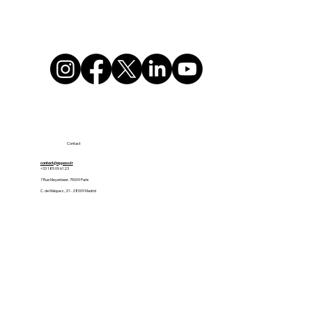
Contact
contact@appaso.fr
+33 1 85 09 61 23
7 Rue Meyerbeer, 75009 Paris
C. de Máiquez, 21 - 28009 Madrid