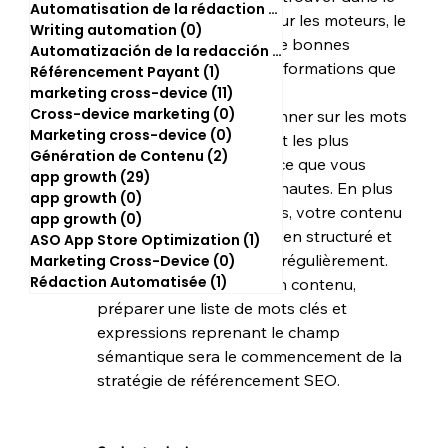
Automatisation de la rédaction
(2)
2 posts
contenu du site, c’est, pour les moteurs, le 
Writing automation
(0)
0 post
signe que le contenu a de bonnes 
Automatización de la redacción
(0)
0 post
chances de donner les informations que 
Référencement Payant
(1)
1 post
l’internaute recherche.
marketing cross-device
(11)
11 posts
Cross-device marketing
(0)
0 post
Vous devez vous positionner sur les mots 
Marketing cross-device
(0)
0 post
clés les plus pertinents et les plus 
Génération de Contenu
(2)
2 posts
efficaces en fonction de ce que vous 
app growth
(29)
29 posts
voulez montrer aux internautes. En plus 
app growth
(0)
0 post
d’avoir les bons mots clés, votre contenu 
app growth
(0)
0 post
devra être intéressant, bien structuré et 
ASO App Store Optimization
(1)
1 post
bien rédigé, et mis à jour régulièrement. 
Marketing Cross-Device
(0)
0 post
Rédaction Automatisée
(1)
1 post
Pour mettre en avant son contenu, 
préparer une liste de mots clés et 
expressions reprenant le champ 
sémantique sera le commencement de la 
stratégie de référencement SEO. 