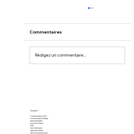
Commentaires
Rédigez un commentaire...
Stratégie digitale : les clés d’une
campagne de promotion d’applicat
mobile réussie
Navigation
Conseil & Gestion ASO
Conseil & Gestion Médias
Marketing Digital
Studio de Création
CRM
Push Notification
Application Mobile
Service Tracking & Data