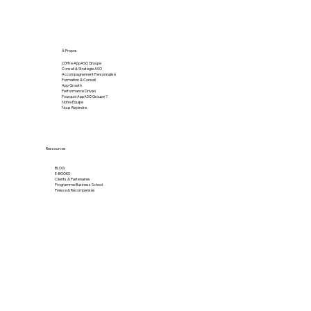
À Propos
L'Offre AppASO Groupe
Conseil & Stratégie ASO
Accompagnement Personnalisé
Formation & Conseil
App Growth
Performance Driven
Pourquoi AppASO Groupe ?
Notre Équipe
Nous Rejoindre
Ressources
BLOG
E-BOOKS
Clients & Partenaires
Programme Business School
Presse & Récompenses