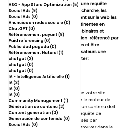
Lorsqu’un internaute fait une requête 
ASO - App Store Optimization
(5)
5 posts
auprès d’un moteur de recherche, les 
Social Ads
(9)
9 posts
Social Ads
(0)
0 post
robots de celui ci cherchent sur le web les 
Anuncios en redes sociale
(0)
0 post
informations les plus pertinentes en 
ChatGPT
(0)
0 post
fonction des requêtes webinaires et 
Référencement payant
(9)
9 posts
mobinautes. Afin d’être bien  référencé par 
Paid referencing
(0)
0 post
les moteurs de recherches et être 
Publicidad pagada
(0)
0 post
pertinent auprès des utilisateurs une 
Référencement Naturel
(1)
1 post
stratégie SEO est à adopter : 
chatgpt
(2)
2 posts
chatgpt
(0)
0 post
chatgpt
(0)
0 post
IA - Intelligence Artificielle
(1)
1 post
1 - Le contenu
IA
(3)
3 posts
IA
(0)
0 post
En toute logique, pour que votre site 
IA
(0)
0 post
Internet soit proposé par le moteur de 
Community Management
(1)
1 post
recherche type Google, son contenu doit 
Génération de contenu
(2)
2 posts
Content generation
(0)
0 post
être en rapport avec la requête de 
Generación de contenido
(0)
0 post
l’internaute : les mots utilisés par 
Social Ads
(0)
0 post
l’internaute doivent se retrouver dans le 