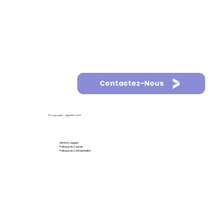
Contactez-Nous
© Copyright - AppASO 2025
Mention Légales
Politique de Cookies
Politique de Confidentialité