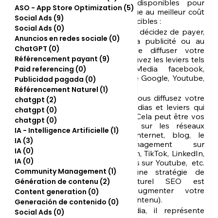
les différents leviers disponibles pour 
ASO - App Store Optimization
(5)
5 posts
promouvoir votre marque au meilleur coût 
Social Ads
(9)
9 posts
et envers vos meilleures cibles :
Social Ads
(0)
0 post
P : Paid Media, vous décidez de payer, 
Anuncios en redes sociale
(0)
0 post
de faire appel à la publicité ou au 
ChatGPT
(0)
0 post
sponsoring afin de diffuser votre 
Référencement payant
(9)
9 posts
contenu. Vous retrouvez les leviers tels 
que le Social Media facebook, 
Paid referencing
(0)
0 post
instagram ou encore Google, Youtube, 
Publicidad pagada
(0)
0 post
RTB, le display perf. 
Référencement Naturel
(1)
1 post
O : Owned Media, vous diffusez votre 
chatgpt
(2)
2 posts
contenu par les médias et leviers qui 
chatgpt
(0)
0 post
vous sont propres. Cela peut être vos 
chatgpt
(0)
0 post
chaînes et profils sur les réseaux 
IA - Intelligence Artificielle
(1)
1 post
sociaux, un site internet, blog, le 
IA
(3)
3 posts
community management sur 
IA
(0)
0 post
Facebook, instagram, TikTok, LinkedIn, 
IA
(0)
0 post
la diffusion de vidéos sur Youtube,  etc. 
Community Management
(1)
1 post
(sur ce dernier, une stratégie de 
référencement naturel SEO est 
Génération de contenu
(2)
2 posts
possible pour augmenter votre 
Content generation
(0)
0 post
visibilité sur votre contenu).
Generación de contenido
(0)
0 post
EM : Earned Media, il représente 
Social Ads
(0)
0 post