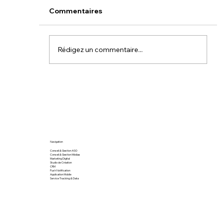
Commentaires
Rédigez un commentaire...
Stratégie digitale : les clés d’une
campagne de promotion d’applicat
mobile réussie
Navigation
Conseil & Gestion ASO
Conseil & Gestion Médias
Marketing Digital
Studio de Création
CRM
Push Notification
Application Mobile
Service Tracking & Data