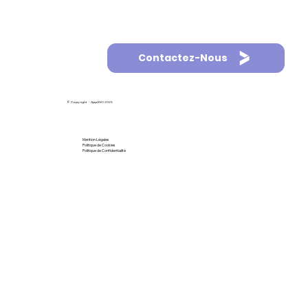
Contactez-Nous
© Copyright - AppASO 2025
Mention Légales
Politique de Cookies
Politique de Confidentialité