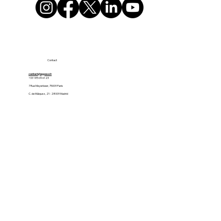
Contact
contact@appaso.fr
+33 1 85 09 61 23
7 Rue Meyerbeer, 75009 Paris
C. de Máiquez, 21 - 28009 Madrid