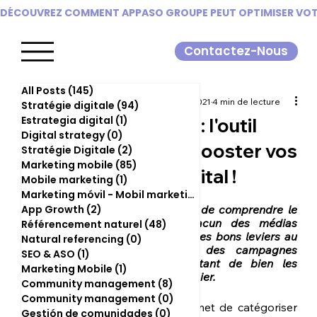
DÉCOUVREZ COMMENT APPASO GROUPE PEUT OPTIMISER VOTR
Contactez-Nous
All Posts
(145)
145 posts
Camille Trombini
24 sept. 2021
4 min de lecture
Stratégie digitale
(94)
94 posts
Estrategia digital
(1)
1 post
Méthode POEM : l'outil
Digital strategy
(0)
0 post
essentiel pour booster vos
Stratégie Digitale
(2)
2 posts
Marketing mobile
(85)
85 posts
ventes sur le digital !
Mobile marketing
(1)
1 post
Marketing móvil - Mobil marketing
(0)
0 post
Il est parfois compliqué de comprendre le 
App Growth
(2)
2 posts
fonctionnement de chacun des médias 
Référencement naturel
(48)
48 posts
existants. Pour agir sur les bons leviers au 
Natural referencing
(0)
0 post
bon moment et faire des campagnes 
SEO & ASO
(1)
1 post
efficaces, il est important de bien les 
Marketing Mobile
(1)
1 post
connaître et les différencier.
Community management
(8)
8 posts
Community management
(0)
0 post
La méthode POEM permet de catégoriser 
Gestión de comunidades
(0)
0 post