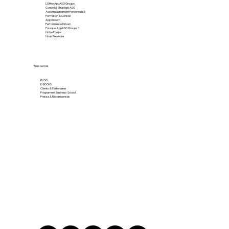
L'Offre AppASO Groupe
Conseil & Stratégie ASO
Accompagnement Personnalisé
Formation & Conseil
App Growth
Performance Driven
Pourquoi AppASO Groupe ?
Notre Équipe
Nous Rejoindre
Ressources
BLOG
E-BOOKS
Clients & Partenaires
Programme Business School
Presse & Récompenses