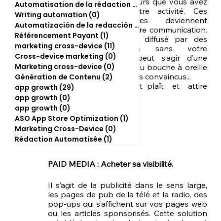
l’ensemble des acteurs que vous avez 
Automatisation de la rédaction
(2)
2 posts
convaincu par votre activité. Ces 
Writing automation
(0)
0 post
personnes/entreprises deviennent 
Automatización de la redacción
(0)
0 post
donc acteurs de votre communication. 
Référencement Payant
(1)
1 post
Votre contenu est diffusé par des 
marketing cross-device
(11)
11 posts
médias extérieurs sans votre 
Cross-device marketing
(0)
0 post
consentement. Il peut s’agir d’une 
Marketing cross-device
(0)
0 post
couverture presse, du bouche à oreille 
réalisé par des clients convaincus...
Génération de Contenu
(2)
2 posts
Votre projet ou concept plaît  et  attire 
app growth
(29)
29 posts
l’attention.
app growth
(0)
0 post
app growth
(0)
0 post
ASO App Store Optimization
(1)
1 post
Marketing Cross-Device
(0)
0 post
Rédaction Automatisée
(1)
1 post
PAID MEDIA : Acheter sa visibilité. 
Il s’agit de la publicité dans le sens large, 
les pages de pub de la télé et la radio, des 
pop-ups qui s’affichent sur vos pages web 
ou les articles sponsorisés. Cette solution 